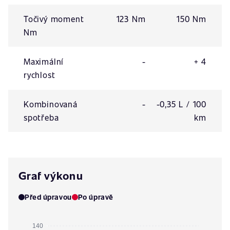
Točivý moment
123 Nm
150 Nm
Nm
Maximální
-
+ 4
rychlost
Kombinovaná
-
-0,35 L / 100
spotřeba
km
Graf výkonu
Před úpravou
Po úpravě
140