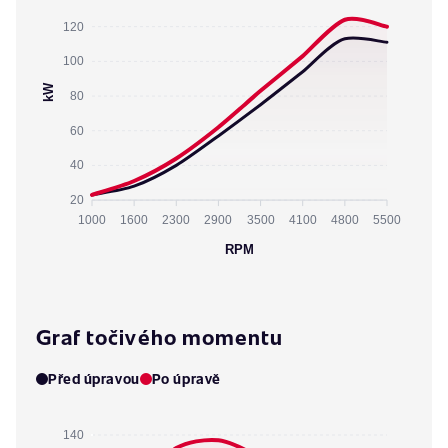
120
100
kW
80
60
40
20
1000
1600
2300
2900
3500
4100
4800
5500
RPM
Graf točivého momentu
Před úpravou
Po úpravě
140