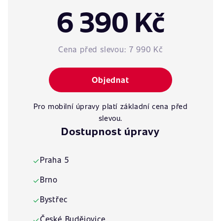
6 390 Kč
Cena před slevou:
7 990 Kč
Objednat
Pro mobilní úpravy platí základní cena před
slevou.
Dostupnost úpravy
Praha 5
✓
Brno
✓
Bystřec
✓
České Budějovice
✓