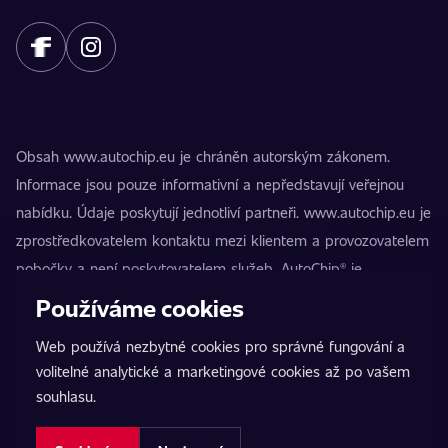
Obsah www.autochip.eu je chráněn autorským zákonem.
Informace jsou pouze informativní a nepředstavují veřejnou
nabídku. Údaje poskytují jednotliví partneři. www.autochip.eu je
zprostředkovatelem kontaktu mezi klientem a provozovatelem
pobočky a není poskytovatelem služeb. AutoChip® je
registrovaná ochranná známka Petra Kučery. Úpravy, které
Používáme cookies
nejsou označeny jako Premium, mohou vést k technické
Web používá nezbytné cookies pro správné fungování a
nezpůsobilosti vozidla k provozu na pozemních komunikacích.
volitelné analytické a marketingové cookies až po vašem
Přesné informace poskytuje vždy konkrétní provozovatel
souhlasu.
pobočky.