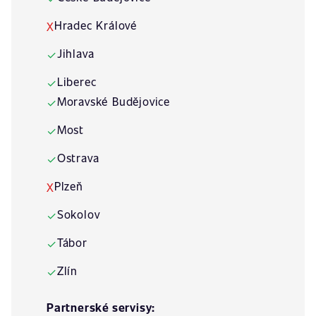
Hradec Králové
X
Jihlava
✓
Liberec
✓
Moravské Budějovice
✓
Most
✓
Ostrava
✓
Plzeň
X
Sokolov
✓
Tábor
✓
Zlín
✓
Partnerské servisy: