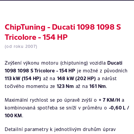
ChipTuning - Ducati 1098 1098 S
Tricolore - 154 HP
(od roku 2007)
Zvýšení výkonu motoru (chiptuning) vozidla
Ducati
1098 1098 S Tricolore - 154 HP
je možné z původních
113 kW (154 HP)
až na
148 kW (202 HP)
a nárůst
točivého momentu ze
123 Nm
až na
161 Nm
.
Maximální rychlost se po úpravě zvýší o
+ 7 KM/H
a
kombinovaná spotřeba se sníží v průměru o
-0,60 L /
100 KM
.
Detailní parametry k jednotlivým druhům úprav