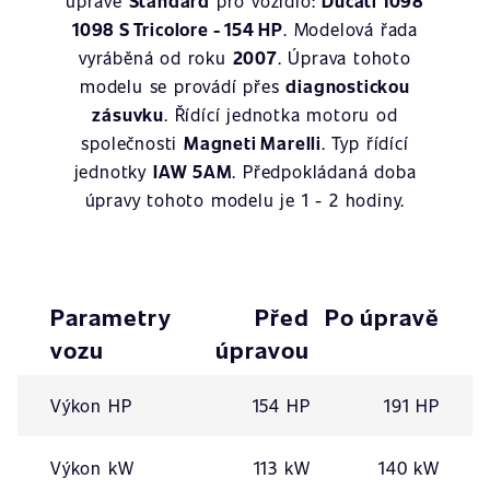
úpravě
Standard
pro vozidlo:
Ducati 1098
1098 S Tricolore - 154 HP
. Modelová řada
vyráběná od roku
2007
. Úprava tohoto
modelu se provádí přes
diagnostickou
zásuvku
. Řídící jednotka motoru od
společnosti
Magneti Marelli
. Typ řídící
jednotky
IAW 5AM
. Předpokládaná doba
úpravy tohoto modelu je 1 - 2 hodiny.
Parametry
Před
Po úpravě
vozu
úpravou
Výkon HP
154 HP
191 HP
Výkon kW
113 kW
140 kW