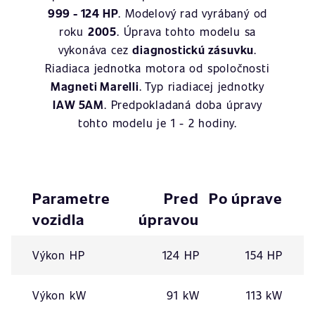
999 - 124 HP
. Modelový rad vyrábaný od
roku
2005
. Úprava tohto modelu sa
vykonáva cez
diagnostickú zásuvku
.
Riadiaca jednotka motora od spoločnosti
Magneti Marelli
. Typ riadiacej jednotky
IAW 5AM
. Predpokladaná doba úpravy
tohto modelu je 1 - 2 hodiny.
Parametre
Pred
Po úprave
vozidla
úpravou
Výkon HP
124 HP
154 HP
Výkon kW
91 kW
113 kW