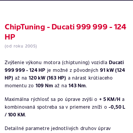
ChipTuning - Ducati 999 999 - 124
HP
(od roku 2005)
Zvýšenie výkonu motora (chiptuning) vozidla
Ducati
999 999 - 124 HP
je možné z pôvodných
91 kW (124
HP)
až na
120 kW (163 HP)
a nárast krútiaceho
momentu zo
109 Nm
až na
143 Nm
.
Maximálna rýchlosť sa po úprave zvýši o
+ 5 KM/H
a
kombinovaná spotreba sa v priemere zníži o
-0,50 L
/ 100 KM
.
Detailné parametre jednotlivých druhov úprav