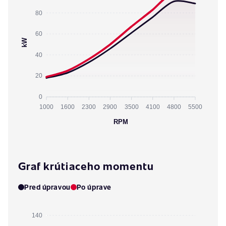
80
60
kW
40
20
0
1000
1600
2300
2900
3500
4100
4800
5500
RPM
Graf krútiaceho momentu
Pred úpravou
Po úprave
140