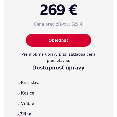
269 €
Cena pred zľavou:
329 €
Objednať
Pre mobilné úpravy platí základná cena
pred zľavou.
Dostupnosť úpravy
Bratislava
✓
Košice
✓
Vráble
✓
Žilina
X