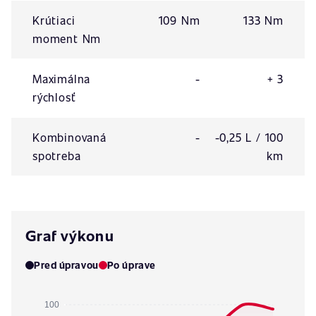
Krútiaci
109 Nm
133 Nm
moment Nm
Maximálna
-
+ 3
rýchlosť
Kombinovaná
-
-0,25 L / 100
spotreba
km
Graf výkonu
Pred úpravou
Po úprave
100