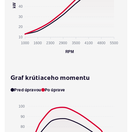
kW
40
30
20
10
1000
1600
2300
2900
3500
4100
4800
5500
RPM
Graf krútiaceho momentu
Pred úpravou
Po úprave
100
90
80