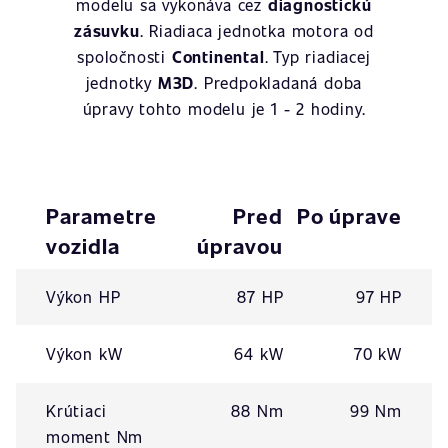
modelu sa vykonáva cez
diagnostickú
zásuvku
. Riadiaca jednotka motora od
spoločnosti
Continental
. Typ riadiacej
jednotky
M3D
. Predpokladaná doba
úpravy tohto modelu je 1 - 2 hodiny.
Parametre
Pred
Po úprave
vozidla
úpravou
Výkon HP
87 HP
97 HP
Výkon kW
64 kW
70 kW
Krútiaci
88 Nm
99 Nm
moment Nm