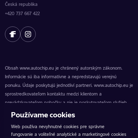
Česká republika
+420 737 667 422
Obsah www.autochip.eu je chránený autorským zákonom.
Informácie sú iba informatívne a nepredstavujú verejnú
ponuku. Údaje poskytujú jednotliví partneri. www.autochip.eu je
sprostredkovateľom kontaktu medzi klientom a
prevádzkovateľom pobočky a nie je poskytovateľom služieb.
AutoChip® je registrovaná ochranná známka Petra Kučeru.
Používame cookies
Úpravy, ktoré nie sú označené ako Premium, môžu viesť k
Web používa nevyhnutné cookies pre správne
technickej nespôsobilosti vozidla na premávku na pozemných
fungovanie a voliteľné analytické a marketingové cookies
komunikáciách. Presné informácie vždy poskytuje konkrétny