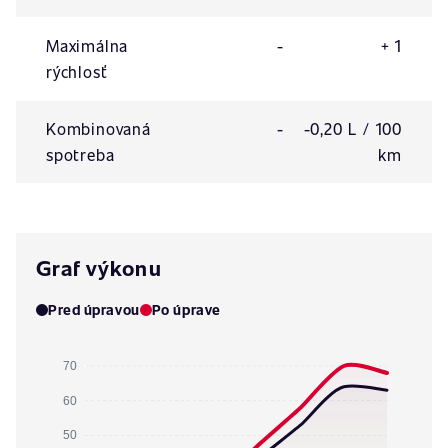
Maximálna
-
+ 1
rýchlosť
Kombinovaná
-
-0,20 L / 100
spotreba
km
Graf výkonu
Pred úpravou
Po úprave
70
60
50