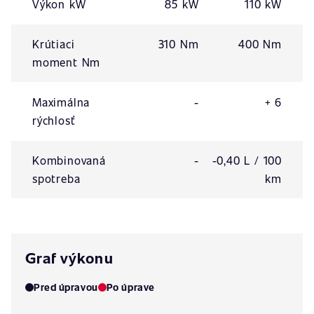
Výkon kW
85 kW
110 kW
Krútiaci
310 Nm
400 Nm
moment Nm
Maximálna
-
+ 6
rýchlosť
Kombinovaná
-
-0,40 L / 100
spotreba
km
Graf výkonu
Pred úpravou
Po úprave