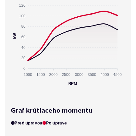
120
100
80
kW
60
40
20
0
1000
1500
2000
2500
3000
3500
4000
4500
RPM
Graf krútiaceho momentu
Pred úpravou
Po úprave