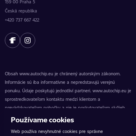
159 00 Praha 5
Česká republika
+420 737 667 422
Obsah www.autochip.eu je chránený autorským zákonom.
Informácie sú iba informatívne a nepredstavujú verejnú
ponuku. Údaje poskytujú jednotliví partneri. www.autochip.eu je
sprostredkovateľom kontaktu medzi klientom a
prevádzkovateľom pobočky a nie je poskytovateľom služieb.
AutoChip® je registrovaná ochranná známka Petra Kučeru.
Používame cookies
Úpravy, ktoré nie sú označené ako Premium, môžu viesť k
Web používa nevyhnutné cookies pre správne
technickej nespôsobilosti vozidla na premávku na pozemných