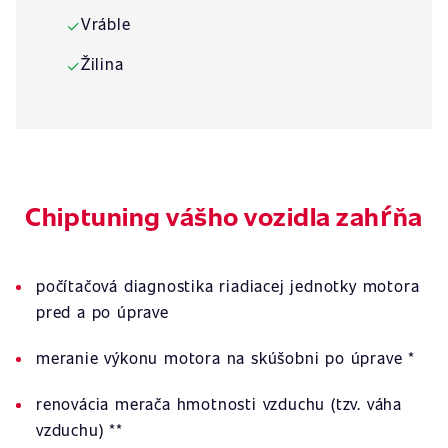
Vráble
✓
Žilina
✓
Chiptuning vášho vozidla zahŕňa
počítačová diagnostika riadiacej jednotky motora
pred a po úprave
meranie výkonu motora na skúšobni po úprave *
renovácia merača hmotnosti vzduchu (tzv. váha
vzduchu) **