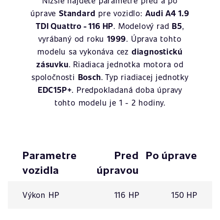
Nižšie nájdete parametre pred a po
úprave
Standard
pre vozidlo:
Audi A4 1.9
TDI Quattro - 116 HP
. Modelový rad
B5
,
vyrábaný od roku
1999
. Úprava tohto
modelu sa vykonáva cez
diagnostickú
zásuvku
. Riadiaca jednotka motora od
spoločnosti
Bosch
. Typ riadiacej jednotky
EDC15P+
. Predpokladaná doba úpravy
tohto modelu je 1 - 2 hodiny.
Parametre
Pred
Po úprave
vozidla
úpravou
Výkon HP
116 HP
150 HP