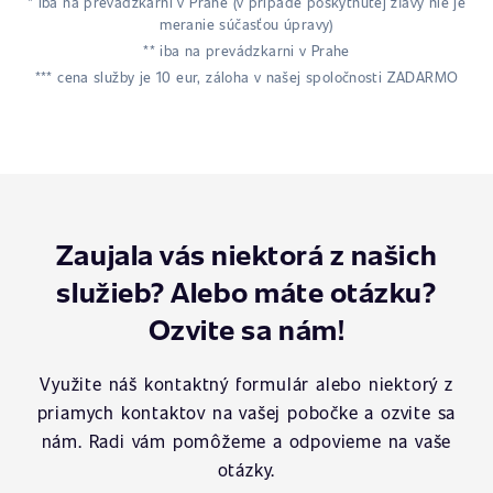
* iba na prevádzkarni v Prahe (v prípade poskytnutej zľavy nie je
meranie súčasťou úpravy)
** iba na prevádzkarni v Prahe
*** cena služby je 10 eur, záloha v našej spoločnosti ZADARMO
Zaujala vás niektorá z našich
služieb? Alebo máte otázku?
Ozvite sa nám!
Využite náš kontaktný formulár alebo niektorý z
priamych kontaktov na vašej pobočke a ozvite sa
nám. Radi vám pomôžeme a odpovieme na vaše
otázky.