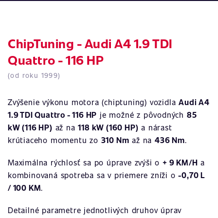
ChipTuning - Audi A4 1.9 TDI
Quattro - 116 HP
(od roku 1999)
Zvýšenie výkonu motora (chiptuning) vozidla
Audi A4
1.9 TDI Quattro - 116 HP
je možné z pôvodných
85
kW (116 HP)
až na
118 kW (160 HP)
a nárast
krútiaceho momentu zo
310 Nm
až na
436 Nm
.
Maximálna rýchlosť sa po úprave zvýši o
+ 9 KM/H
a
kombinovaná spotreba sa v priemere zníži o
-0,70 L
/ 100 KM
.
Detailné parametre jednotlivých druhov úprav