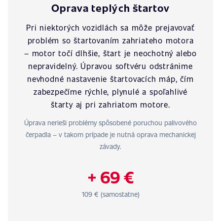
Oprava teplých štartov
Pri niektorých vozidlách sa môže prejavovať
problém so štartovaním zahriateho motora
– motor točí dlhšie, štart je neochotný alebo
nepravidelný. Úpravou softvéru odstránime
nevhodné nastavenie štartovacích máp, čím
zabezpečíme rýchle, plynulé a spoľahlivé
štarty aj pri zahriatom motore.
Úprava nerieši problémy spôsobené poruchou palivového
čerpadla – v takom prípade je nutná oprava mechanickej
závady.
+ 69 €
109 € (samostatne)