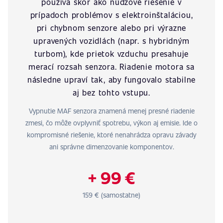
používa skôr ako núdzové riešenie v
prípadoch problémov s elektroinštaláciou,
pri chybnom senzore alebo pri výrazne
upravených vozidlách (napr. s hybridným
turbom), kde prietok vzduchu presahuje
merací rozsah senzora. Riadenie motora sa
následne upraví tak, aby fungovalo stabilne
aj bez tohto vstupu.
Vypnutie MAF senzora znamená menej presné riadenie
zmesi, čo môže ovplyvniť spotrebu, výkon aj emisie. Ide o
kompromisné riešenie, ktoré nenahrádza opravu závady
ani správne dimenzovanie komponentov.
+ 99 €
159 € (samostatne)