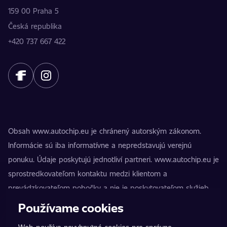
159 00 Praha 5
Česká republika
+420 737 667 422
Obsah www.autochip.eu je chránený autorským zákonom.
Informácie sú iba informatívne a nepredstavujú verejnú
ponuku. Údaje poskytujú jednotliví partneri. www.autochip.eu je
sprostredkovateľom kontaktu medzi klientom a
prevádzkovateľom pobočky a nie je poskytovateľom služieb.
AutoChip® je registrovaná ochranná známka Petra Kučeru.
Používame cookies
Úpravy, ktoré nie sú označené ako Premium, môžu viesť k