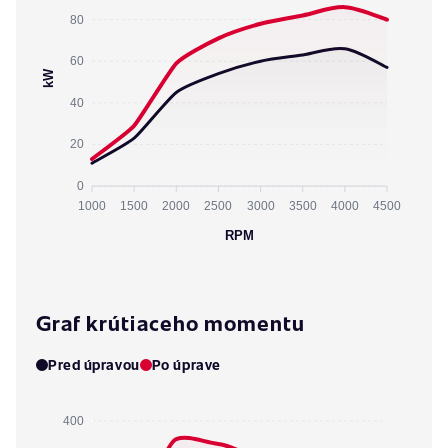
80
60
kW
40
20
0
1000
1500
2000
2500
3000
3500
4000
4500
RPM
Graf krútiaceho momentu
Pred úpravou
Po úprave
400