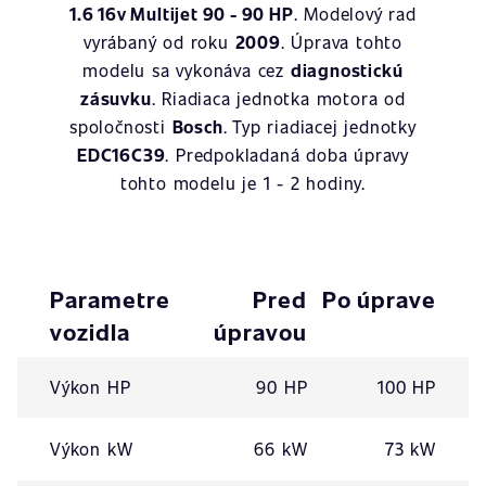
1.6 16v Multijet 90 - 90 HP
. Modelový rad
vyrábaný od roku
2009
. Úprava tohto
modelu sa vykonáva cez
diagnostickú
zásuvku
. Riadiaca jednotka motora od
spoločnosti
Bosch
. Typ riadiacej jednotky
EDC16C39
. Predpokladaná doba úpravy
tohto modelu je 1 - 2 hodiny.
Parametre
Pred
Po úprave
vozidla
úpravou
Výkon HP
90 HP
100 HP
Výkon kW
66 kW
73 kW