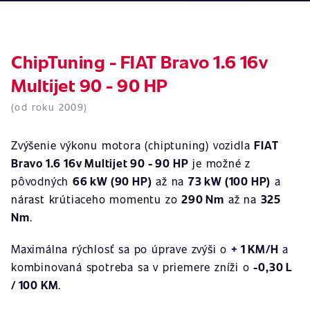
ChipTuning - FIAT Bravo 1.6 16v
Multijet 90 - 90 HP
(od roku 2009)
Zvýšenie výkonu motora (chiptuning) vozidla
FIAT
Bravo 1.6 16v Multijet 90 - 90 HP
je možné z
pôvodných
66 kW (90 HP)
až na
73 kW (100 HP)
a
nárast krútiaceho momentu zo
290 Nm
až na
325
Nm
.
Maximálna rýchlosť sa po úprave zvýši o
+ 1 KM/H
a
kombinovaná spotreba sa v priemere zníži o
-0,30 L
/ 100 KM
.