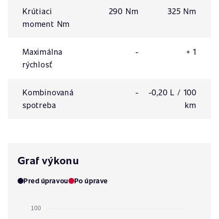
Krútiaci
290 Nm
325 Nm
moment Nm
Maximálna
-
+ 1
rýchlosť
Kombinovaná
-
-0,20 L / 100
spotreba
km
Graf výkonu
Pred úpravou
Po úprave
100