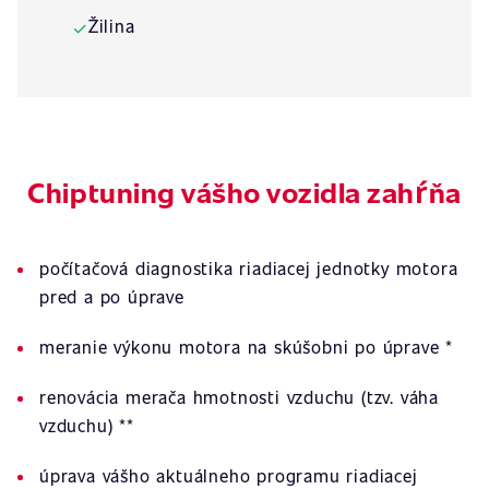
Žilina
✓
Chiptuning vášho vozidla zahŕňa
počítačová diagnostika riadiacej jednotky motora
pred a po úprave
meranie výkonu motora na skúšobni po úprave *
renovácia merača hmotnosti vzduchu (tzv. váha
vzduchu) **
úprava vášho aktuálneho programu riadiacej