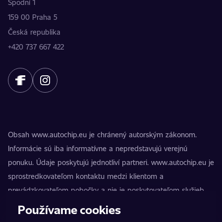
Spodní 1
159 00 Praha 5
Česká republika
+420 737 667 422
Obsah www.autochip.eu je chránený autorským zákonom.
Informácie sú iba informatívne a nepredstavujú verejnú
ponuku. Údaje poskytujú jednotliví partneri. www.autochip.eu je
sprostredkovateľom kontaktu medzi klientom a
prevádzkovateľom pobočky a nie je poskytovateľom služieb.
AutoChip® je registrovaná ochranná známka Petra Kučeru.
Používame cookies
Úpravy, ktoré nie sú označené ako Premium, môžu viesť k