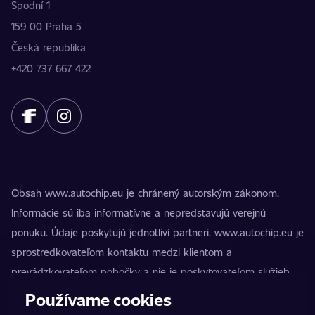
Spodní 1
159 00 Praha 5
Česká republika
+420 737 667 422
Obsah www.autochip.eu je chránený autorským zákonom.
Informácie sú iba informatívne a nepredstavujú verejnú
ponuku. Údaje poskytujú jednotliví partneri. www.autochip.eu je
sprostredkovateľom kontaktu medzi klientom a
prevádzkovateľom pobočky a nie je poskytovateľom služieb.
AutoChip® je registrovaná ochranná známka Petra Kučeru.
Používame cookies
Úpravy, ktoré nie sú označené ako Premium, môžu viesť k