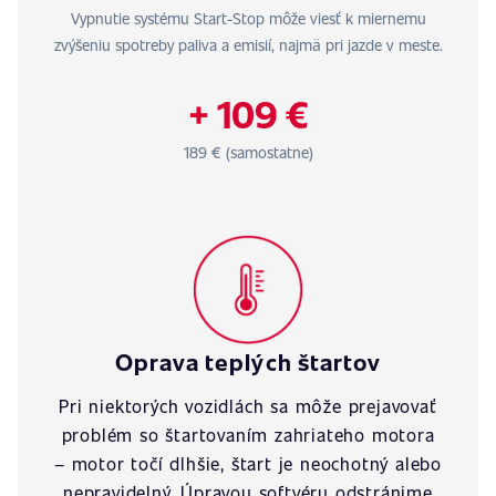
Vypnutie systému Start-Stop môže viesť k miernemu
zvýšeniu spotreby paliva a emisií, najmä pri jazde v meste.
+ 109 €
189 € (samostatne)
Oprava teplých štartov
Pri niektorých vozidlách sa môže prejavovať
problém so štartovaním zahriateho motora
– motor točí dlhšie, štart je neochotný alebo
nepravidelný. Úpravou softvéru odstránime