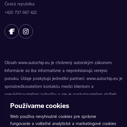
Česká republika
+420 737 667 422
Obsah www.autochip.eu je chránený autorským zákonom.
Informácie sú iba informatívne a nepredstavujú verejnú
ponuku. Údaje poskytujú jednotliví partneri. www.autochip.eu je
sprostredkovateľom kontaktu medzi klientom a
prevádzkovateľom pobočky a nie je poskytovateľom služieb.
AutoChip® je registrovaná ochranná známka Petra Kučeru.
Používame cookies
Úpravy, ktoré nie sú označené ako Premium, môžu viesť k
Web používa nevyhnutné cookies pre správne
technickej nespôsobilosti vozidla na premávku na pozemných
fungovanie a voliteľné analytické a marketingové cookies
komunikáciách. Presné informácie vždy poskytuje konkrétny