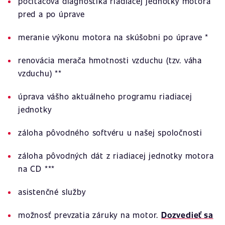
počítačová diagnostika riadiacej jednotky motora
pred a po úprave
meranie výkonu motora na skúšobni po úprave *
renovácia merača hmotnosti vzduchu (tzv. váha
vzduchu) **
úprava vášho aktuálneho programu riadiacej
jednotky
záloha pôvodného softvéru u našej spoločnosti
záloha pôvodných dát z riadiacej jednotky motora
na CD ***
asistenčné služby
možnosť prevzatia záruky na motor.
Dozvedieť sa