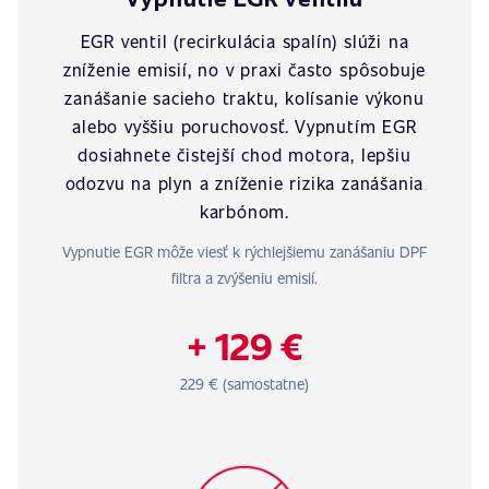
EGR ventil (recirkulácia spalín) slúži na
zníženie emisií, no v praxi často spôsobuje
zanášanie sacieho traktu, kolísanie výkonu
alebo vyššiu poruchovosť. Vypnutím EGR
dosiahnete čistejší chod motora, lepšiu
odozvu na plyn a zníženie rizika zanášania
karbónom.
Vypnutie EGR môže viesť k rýchlejšiemu zanášaniu DPF
filtra a zvýšeniu emisií.
+ 129 €
229 € (samostatne)