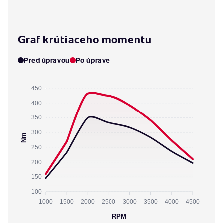
Graf krútiaceho momentu
Pred úpravou
Po úprave
450
400
350
300
Nm
250
200
150
100
1000
1500
2000
2500
3000
3500
4000
4500
RPM