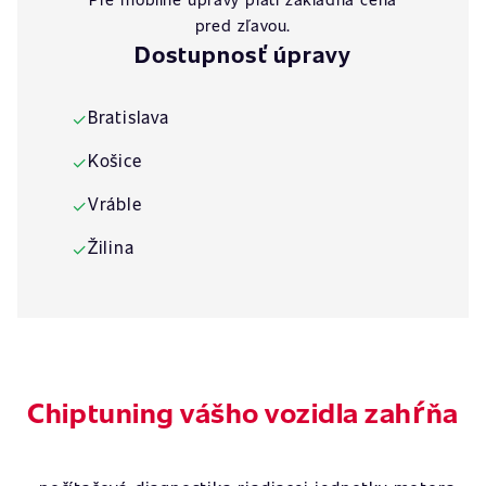
pred zľavou.
Dostupnosť úpravy
Bratislava
✓
Košice
✓
Vráble
✓
Žilina
✓
Chiptuning vášho vozidla zahŕňa