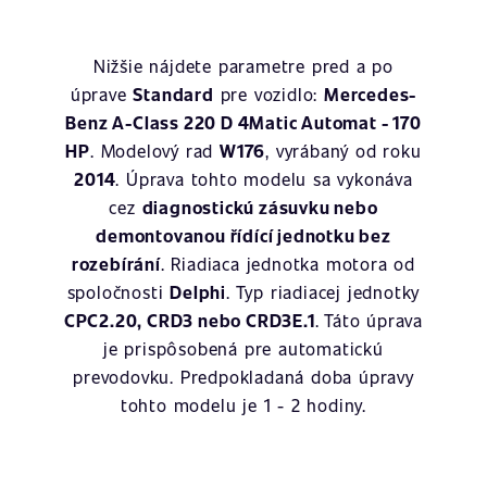
Nižšie nájdete parametre pred a po
úprave
Standard
pre vozidlo:
Mercedes-
Benz A-Class 220 D 4Matic Automat - 170
HP
. Modelový rad
W176
, vyrábaný od roku
2014
. Úprava tohto modelu sa vykonáva
cez
diagnostickú zásuvku nebo
demontovanou řídící jednotku bez
rozebírání
. Riadiaca jednotka motora od
spoločnosti
Delphi
. Typ riadiacej jednotky
CPC2.20, CRD3 nebo CRD3E.1
. Táto úprava
je prispôsobená pre automatickú
prevodovku. Predpokladaná doba úpravy
tohto modelu je 1 - 2 hodiny.