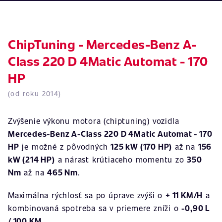
ChipTuning - Mercedes-Benz A-
Class 220 D 4Matic Automat - 170
HP
(od roku 2014)
Zvýšenie výkonu motora (chiptuning) vozidla
Mercedes-Benz A-Class 220 D 4Matic Automat - 170
HP
je možné z pôvodných
125 kW (170 HP)
až na
156
kW (214 HP)
a nárast krútiaceho momentu zo
350
Nm
až na
465 Nm
.
Maximálna rýchlosť sa po úprave zvýši o
+ 11 KM/H
a
kombinovaná spotreba sa v priemere zníži o
-0,90 L
/ 100 KM
.