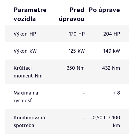
Parametre
Pred
Po úprave
vozidla
úpravou
Výkon HP
170 HP
204 HP
Výkon kW
125 kW
149 kW
Krútiaci
350 Nm
432 Nm
moment Nm
Maximálna
-
+ 8
rýchlosť
Kombinovaná
-
-0,50 L / 100
spotreba
km