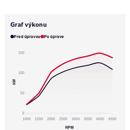
Graf výkonu
Pred úpravou
Po úprave
150
100
kW
50
0
1000
1500
2000
2500
3000
3500
4000
4500
RPM