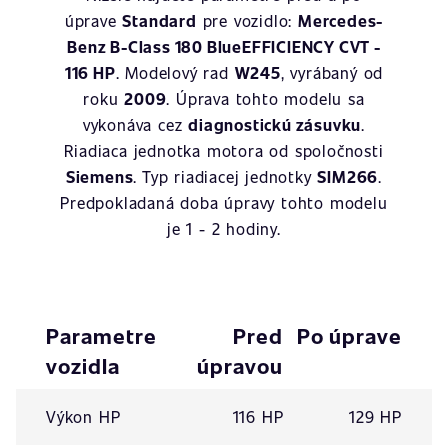
úprave
Standard
pre vozidlo:
Mercedes-
Benz B-Class 180 BlueEFFICIENCY CVT -
116 HP
. Modelový rad
W245
, vyrábaný od
roku
2009
. Úprava tohto modelu sa
vykonáva cez
diagnostickú zásuvku
.
Riadiaca jednotka motora od spoločnosti
Siemens
. Typ riadiacej jednotky
SIM266
.
Predpokladaná doba úpravy tohto modelu
je 1 - 2 hodiny.
Parametre
Pred
Po úprave
vozidla
úpravou
Výkon HP
116 HP
129 HP