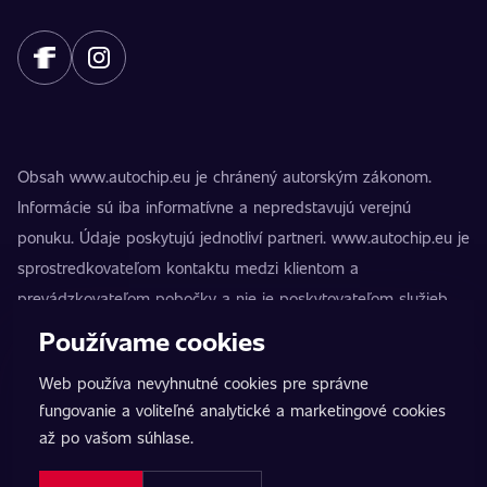
Obsah www.autochip.eu je chránený autorským zákonom.
Informácie sú iba informatívne a nepredstavujú verejnú
ponuku. Údaje poskytujú jednotliví partneri. www.autochip.eu je
sprostredkovateľom kontaktu medzi klientom a
prevádzkovateľom pobočky a nie je poskytovateľom služieb.
AutoChip® je registrovaná ochranná známka Petra Kučeru.
Používame cookies
Úpravy, ktoré nie sú označené ako Premium, môžu viesť k
Web používa nevyhnutné cookies pre správne
technickej nespôsobilosti vozidla na premávku na pozemných
fungovanie a voliteľné analytické a marketingové cookies
komunikáciách. Presné informácie vždy poskytuje konkrétny
až po vašom súhlase.
prevádzkovateľ pobočky.