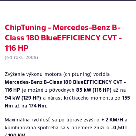
ChipTuning - Mercedes-Benz B-
Class 180 BlueEFFICIENCY CVT -
116 HP
(od roku 2009)
Zvýšenie výkonu motora (chiptuning) vozidla
Mercedes-Benz B-Class 180 BlueEFFICIENCY CVT -
116 HP
je možné z pôvodných
85 kW (116 HP)
až na
94 kW (129 HP)
a nárast krútiaceho momentu zo
155
Nm
až na
174 Nm
.
Maximálna rýchlosť sa po úprave zvýši o
+ 2 KM/H
a
kombinovaná spotreba sa v priemere zníži o
-0,50 L
/ 100 KM
.