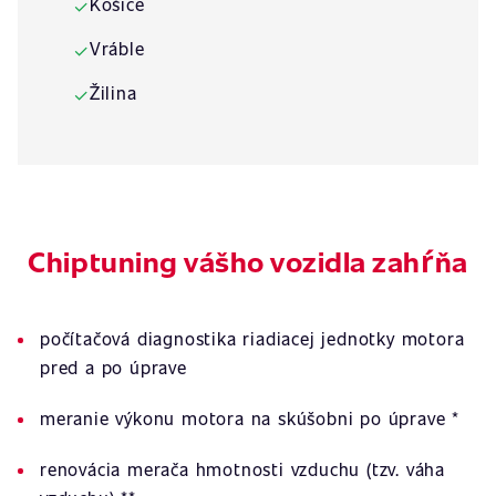
Košice
✓
Vráble
✓
Žilina
✓
Chiptuning vášho vozidla zahŕňa
počítačová diagnostika riadiacej jednotky motora
pred a po úprave
meranie výkonu motora na skúšobni po úprave *
renovácia merača hmotnosti vzduchu (tzv. váha