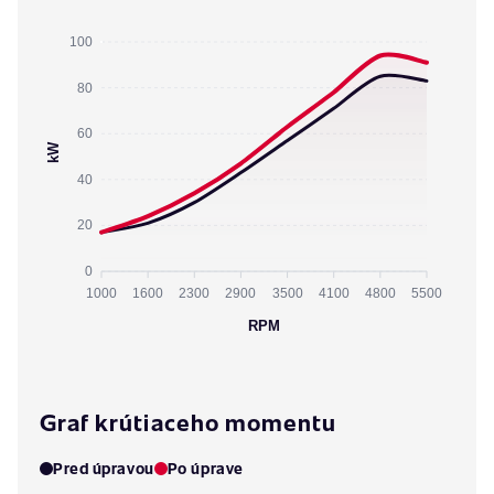
100
80
60
kW
40
20
0
1000
1600
2300
2900
3500
4100
4800
5500
RPM
Graf krútiaceho momentu
Pred úpravou
Po úprave