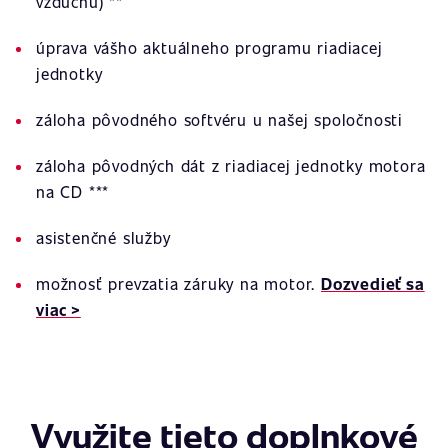
vzduchu) **
úprava vášho aktuálneho programu riadiacej
jednotky
záloha pôvodného softvéru u našej spoločnosti
záloha pôvodných dát z riadiacej jednotky motora
na CD ***
asistenčné služby
možnosť prevzatia záruky na motor.
Dozvedieť sa
viac >
Využite tieto doplnkové