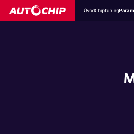
Úvod
Chiptuning
Param
M