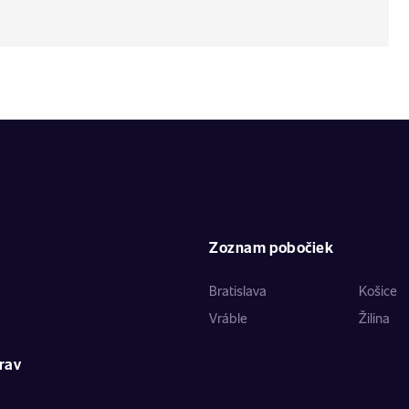
Zoznam pobočiek
Bratislava
Košice
Vráble
Žilina
rav