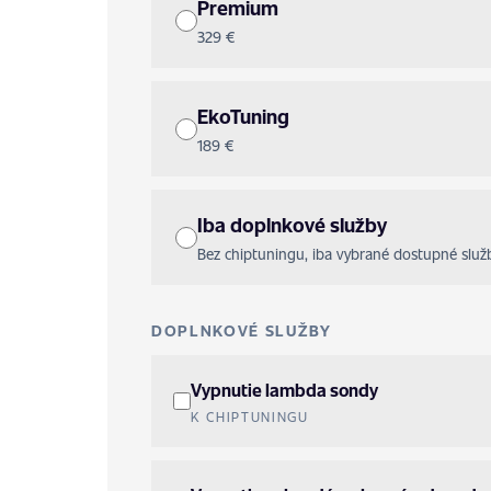
Premium
329 €
EkoTuning
189 €
Iba doplnkové služby
Bez chiptuningu, iba vybrané dostupné služb
DOPLNKOVÉ SLUŽBY
Vypnutie lambda sondy
K CHIPTUNINGU