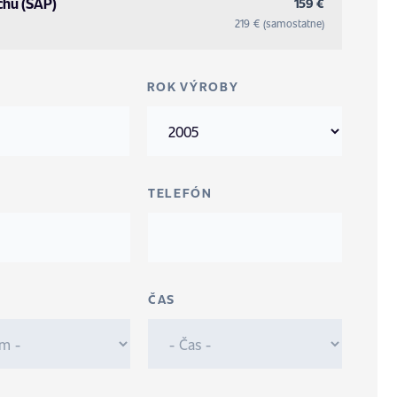
chu (SAP)
159 €
219 € (samostatne)
ROK VÝROBY
TELEFÓN
ČAS