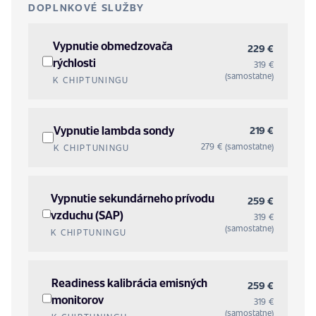
DOPLNKOVÉ SLUŽBY
Vypnutie obmedzovača
229 €
rýchlosti
319 €
(samostatne)
K CHIPTUNINGU
Vypnutie lambda sondy
219 €
279 € (samostatne)
K CHIPTUNINGU
Vypnutie sekundárneho prívodu
259 €
vzduchu (SAP)
319 €
(samostatne)
K CHIPTUNINGU
Readiness kalibrácia emisných
259 €
monitorov
319 €
(samostatne)