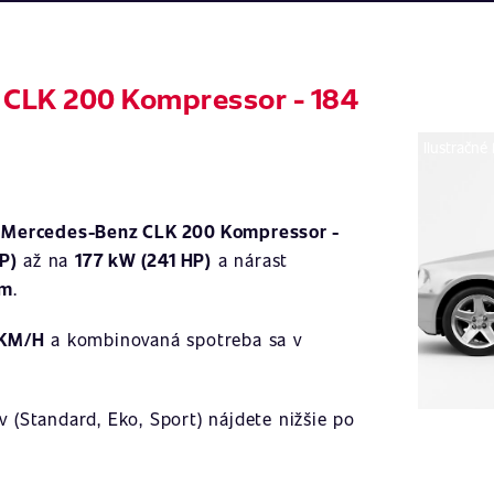
 CLK 200 Kompressor - 184
Ilustračné
a
Mercedes-Benz CLK 200 Kompressor -
P)
až na
177 kW (241 HP)
a nárast
Nm
.
 KM/H
a kombinovaná spotreba sa v
 (Standard, Eko, Sport) nájdete nižšie po