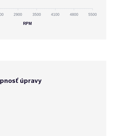
00
2900
3500
4100
4800
5500
RPM
pnosť úpravy