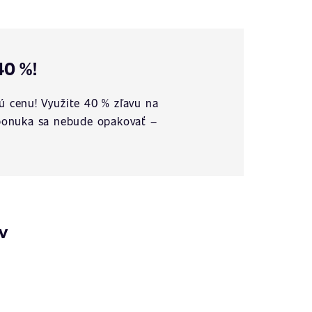
40 %!
ú cenu! Využite 40 % zľavu na
o ponuka sa nebude opakovať –
v