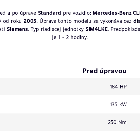
red a po úprave
Standard
pre vozidlo:
Mercedes-Benz CL
ný od roku
2005
. Úprava tohto modelu sa vykonáva cez
di
sti
Siemens
. Typ riadiacej jednotky
SIM4LKE
. Predpoklad
je 1 - 2 hodiny.
Pred úpravou
184 HP
135 kW
250 Nm
-