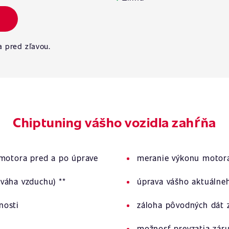
a pred zľavou.
Chiptuning vášho vozidla zahŕňa
 motora pred a po úprave
meranie výkonu motora
váha vzduchu) **
úprava vášho aktuálne
nosti
záloha pôvodných dát z
možnosť prevzatia zár