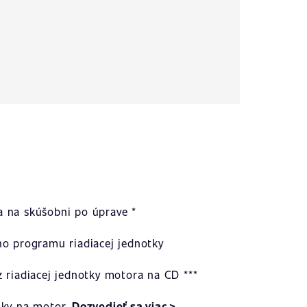
 na skúšobni po úprave *
ho programu riadiacej jednotky
 riadiacej jednotky motora na CD ***
uky na motor.
Dozvedieť sa viac >