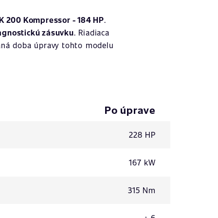
K 200 Kompressor - 184 HP
.
agnostickú zásuvku
. Riadiaca
aná doba úpravy tohto modelu
Po úprave
228 HP
167 kW
315 Nm
+ 6