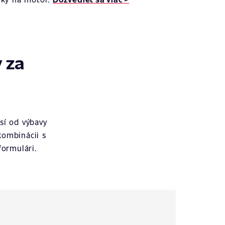
 za
sí od výbavy
kombinácii s
ormulári.