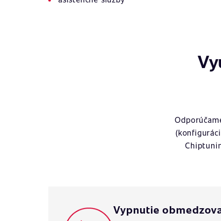
Vy
Odporúčame 
(konfigurác
Chiptuni
Vypnutie obmedzovač