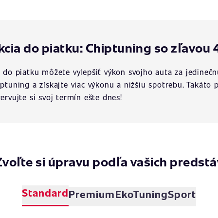
kcia do piatku: Chiptuning so zľavou 
a do piatku môžete vylepšiť výkon svojho auta za jedinečn
iptuning a získajte viac výkonu a nižšiu spotrebu. Takát
zervujte si svoj termín ešte dnes!
Zvoľte si úpravu podľa vašich predstá
Standard
Premium
EkoTuning
Sport