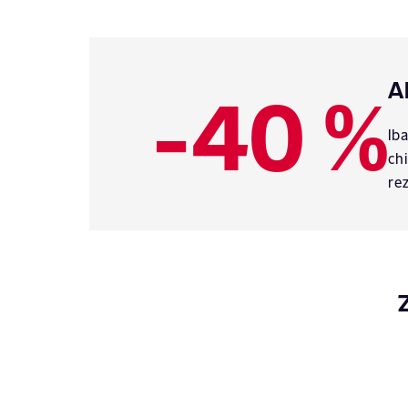
-40 %
A
Ib
ch
re