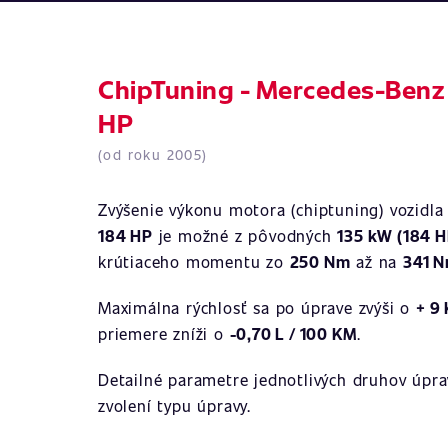
ChipTuning - Mercedes-Benz
HP
(od roku 2005)
Zvýšenie výkonu motora (chiptuning) vozidl
184 HP
je možné z pôvodných
135 kW (184 H
krútiaceho momentu zo
250 Nm
až na
341 
Maximálna rýchlosť sa po úprave zvýši o
+ 9
priemere zníži o
-0,70 L / 100 KM
.
Detailné parametre jednotlivých druhov úprav
zvolení typu úpravy.