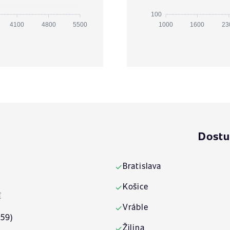
100
4100
4800
5500
1000
1600
23
Dostu
Bratislava
✓
Košice
✓
€
Vráble
✓
:59)
Žilina
✓