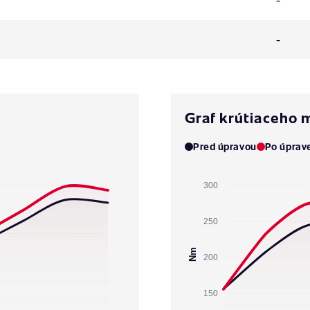
-
Graf krútiaceho
Pred úpravou
Po úprav
300
250
Nm
200
150