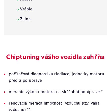
Vráble
✓
Žilina
✓
Chiptuning vášho vozidla zahŕňa
počítačová diagnostika riadiacej jednotky motora
pred a po úprave
meranie výkonu motora na skúšobni po úprave *
renovácia merača hmotnosti vzduchu (tzv. váha
vzduchu) **