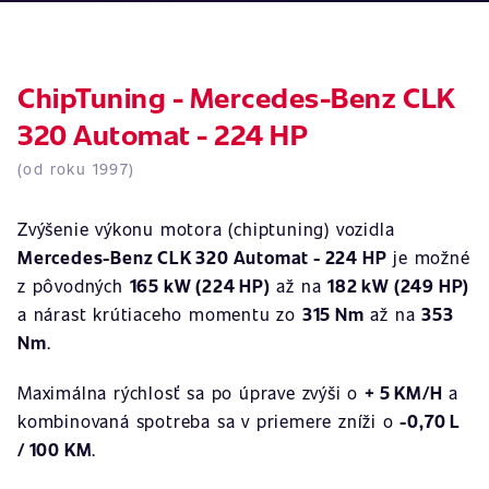
ChipTuning - Mercedes-Benz CLK
320 Automat - 224 HP
(od roku 1997)
Zvýšenie výkonu motora (chiptuning) vozidla
Mercedes-Benz CLK 320 Automat - 224 HP
je možné
z pôvodných
165 kW (224 HP)
až na
182 kW (249 HP)
a nárast krútiaceho momentu zo
315 Nm
až na
353
Nm
.
Maximálna rýchlosť sa po úprave zvýši o
+ 5 KM/H
a
kombinovaná spotreba sa v priemere zníži o
-0,70 L
/ 100 KM
.