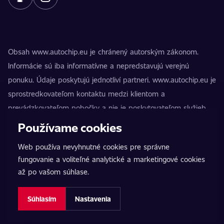
Obsah www.autochip.eu je chránený autorským zákonom.
Informácie sú iba informatívne a nepredstavujú verejnú
ponuku. Údaje poskytujú jednotliví partneri. www.autochip.eu je
sprostredkovateľom kontaktu medzi klientom a
prevádzkovateľom pobočky a nie je poskytovateľom služieb.
AutoChip® je registrovaná ochranná známka Petra Kučeru.
Používame cookies
Úpravy, ktoré nie sú označené ako Premium, môžu viesť k
Web používa nevyhnutné cookies pre správne
technickej nespôsobilosti vozidla na premávku na pozemných
fungovanie a voliteľné analytické a marketingové cookies
komunikáciách. Presné informácie vždy poskytuje konkrétny
až po vašom súhlase.
prevádzkovateľ pobočky.
Nastavenie cookies
Súhlasím
Nastavenia