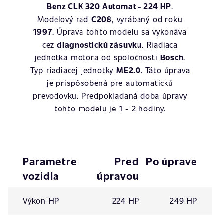
Benz CLK 320 Automat - 224 HP
.
Modelový rad
C208
, vyrábaný od roku
1997
. Úprava tohto modelu sa vykonáva
cez
diagnostickú zásuvku
. Riadiaca
jednotka motora od spoločnosti
Bosch
.
Typ riadiacej jednotky
ME2.0
. Táto úprava
je prispôsobená pre automatickú
prevodovku. Predpokladaná doba úpravy
tohto modelu je 1 - 2 hodiny.
Parametre
Pred
Po úprave
vozidla
úpravou
Výkon HP
224 HP
249 HP