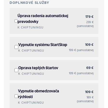
DOPLNKOVÉ SLUŽBY
Úprava radenia automatickej
179 €
prevodovky
239 €
(samostatne)
K CHIPTUNINGU
Vypnutie systému StartStop
109 €
199 € (samostatne)
K CHIPTUNINGU
Oprava teplých štartov
69 €
109 € (samostatne)
K CHIPTUNINGU
Vypnutie obmedzovača
109 €
rýchlosti
189 €
(samostatne)
K CHIPTUNINGU