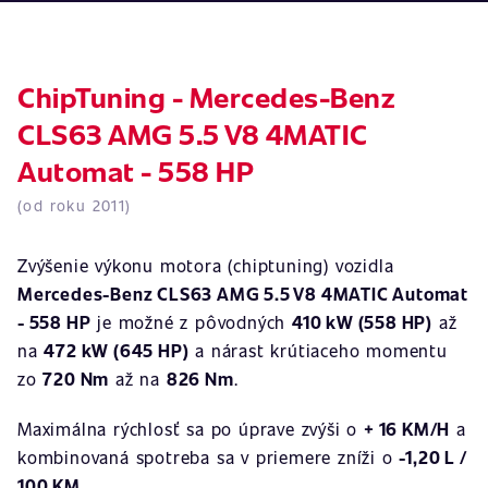
ChipTuning - Mercedes-Benz
CLS63 AMG 5.5 V8 4MATIC
Automat - 558 HP
(od roku 2011)
Zvýšenie výkonu motora (chiptuning) vozidla
Mercedes-Benz CLS63 AMG 5.5 V8 4MATIC Automat
- 558 HP
je možné z pôvodných
410 kW (558 HP)
až
na
472 kW (645 HP)
a nárast krútiaceho momentu
zo
720 Nm
až na
826 Nm
.
Maximálna rýchlosť sa po úprave zvýši o
+ 16 KM/H
a
kombinovaná spotreba sa v priemere zníži o
-1,20 L /
100 KM
.