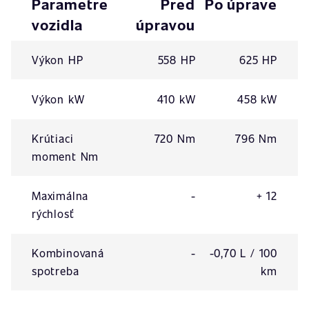
Parametre
Pred
Po úprave
vozidla
úpravou
Výkon HP
558 HP
625 HP
Výkon kW
410 kW
458 kW
Krútiaci
720 Nm
796 Nm
moment Nm
Maximálna
-
+ 12
rýchlosť
Kombinovaná
-
-0,70 L / 100
spotreba
km