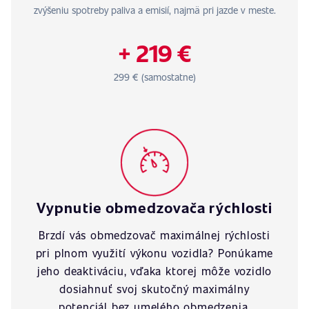
zvýšeniu spotreby paliva a emisií, najmä pri jazde v meste.
+ 219 €
299 € (samostatne)
Vypnutie obmedzovača rýchlosti
Brzdí vás obmedzovač maximálnej rýchlosti
pri plnom využití výkonu vozidla? Ponúkame
jeho deaktiváciu, vďaka ktorej môže vozidlo
dosiahnuť svoj skutočný maximálny
potenciál bez umelého obmedzenia.