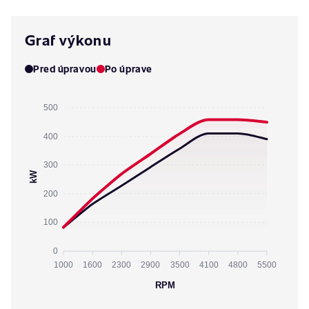
Graf výkonu
Pred úpravou
Po úprave
500
400
300
kW
200
100
0
1000
1600
2300
2900
3500
4100
4800
5500
RPM