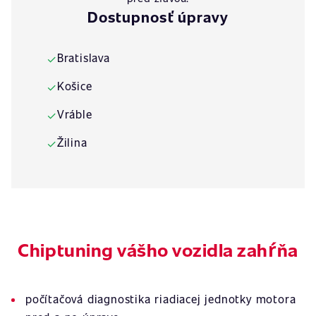
Dostupnosť úpravy
Bratislava
✓
Košice
✓
Vráble
✓
Žilina
✓
Chiptuning vášho vozidla zahŕňa
počítačová diagnostika riadiacej jednotky motora