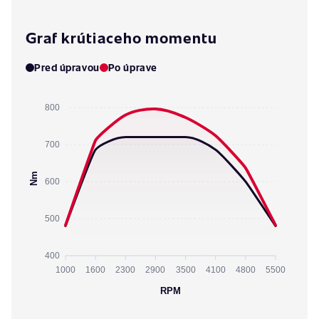
Graf krútiaceho momentu
Pred úpravou
Po úprave
800
700
Nm
600
500
400
1000
1600
2300
2900
3500
4100
4800
5500
RPM