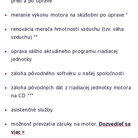
pred a po úprave
meranie výkonu motora na skúšobni po úprave *
renovácia merača hmotnosti vzduchu (tzv. váha
vzduchu) **
úprava vášho aktuálneho programu riadiacej
jednotky
záloha pôvodného softvéru u našej spoločnosti
záloha pôvodných dát z riadiacej jednotky motora
na CD ***
asistenčné služby
možnosť prevzatia záruky na motor.
Dozvedieť sa
viac >