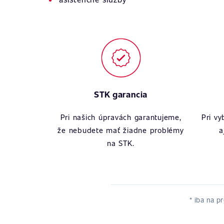
STK garancia
Pri našich úpravách garantujeme,
Pri v
že nebudete mať žiadne problémy
a
na STK.
* iba na p