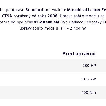
ed a po úprave
Standard
pre vozidlo:
Mitsubishi Lancer Ev
ad
CT9A
, vyrábaný od roku
2006
. Úprava tohto modelu sa
motora od spoločnosti
Mitsubishi
. Typ riadiacej jednotky
E
úpravy tohto modelu je 1 - 2 hodiny.
Pred úpravou
280 HP
206 kW
400 Nm
-