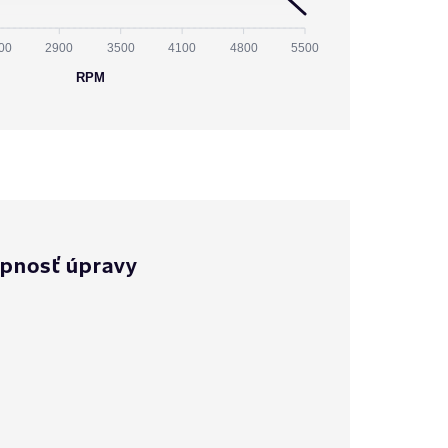
00
2900
3500
4100
4800
5500
RPM
pnosť úpravy