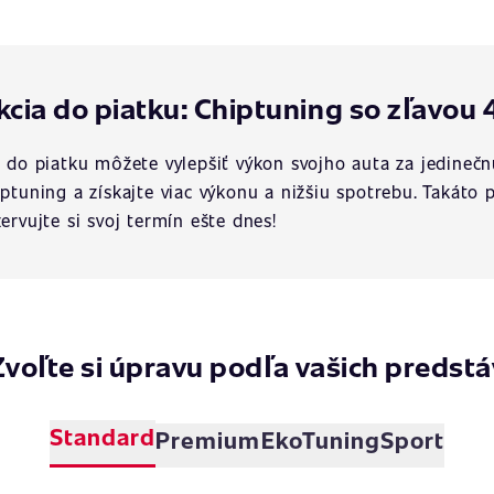
kcia do piatku: Chiptuning so zľavou 
a do piatku môžete vylepšiť výkon svojho auta za jedinečn
iptuning a získajte viac výkonu a nižšiu spotrebu. Takát
zervujte si svoj termín ešte dnes!
Zvoľte si úpravu podľa vašich predstá
Standard
Premium
EkoTuning
Sport