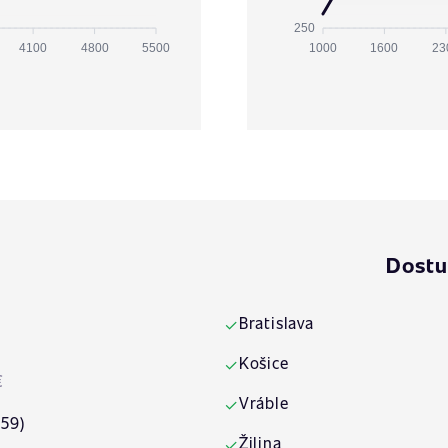
250
4100
4800
5500
1000
1600
23
Dostu
Bratislava
✓
Košice
✓
€
Vráble
✓
:59)
Žilina
✓