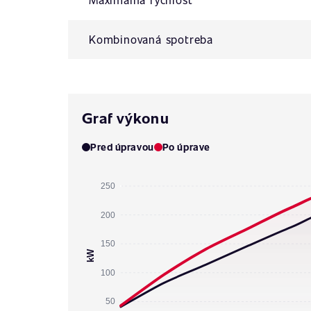
Kombinovaná spotreba
Graf výkonu
Pred úpravou
Po úprave
250
200
150
kW
100
50