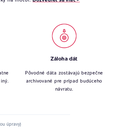
Záloha dát
atne
Pôvodné dáta zostávajú bezpečne
iný.
archivované pre prípad budúceho
návratu.
ťou úpravy)