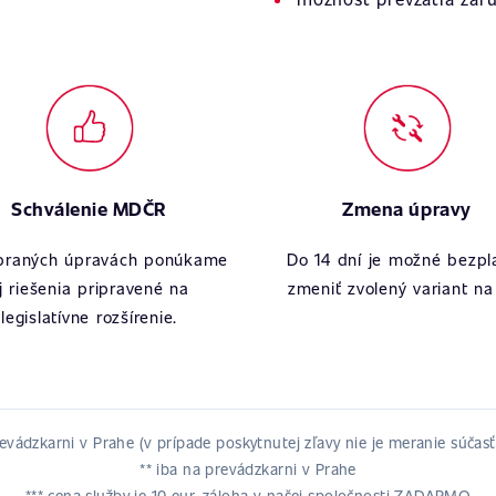
Schválenie MDČR
Zmena úpravy
ybraných úpravách ponúkame
Do 14 dní je možné bezpl
j riešenia pripravené na
zmeniť zvolený variant na 
legislatívne rozšírenie.
revádzkarni v Prahe (v prípade poskytnutej zľavy nie je meranie súčas
** iba na prevádzkarni v Prahe
*** cena služby je 10 eur, záloha v našej spoločnosti ZADARMO