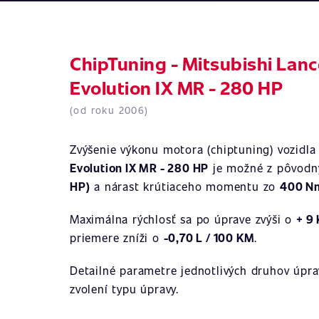
ChipTuning - Mitsubishi Lanc
Evolution IX MR - 280 HP
(od roku 2006)
Zvýšenie výkonu motora (chiptuning) vozidl
Evolution IX MR - 280 HP
je možné z pôvod
HP)
a nárast krútiaceho momentu zo
400 N
Maximálna rýchlosť sa po úprave zvýši o
+ 9
priemere zníži o
-0,70 L / 100 KM
.
Detailné parametre jednotlivých druhov úprav
zvolení typu úpravy.