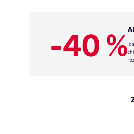
-40 %
A
Ib
ch
re