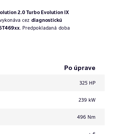
olution 2.0 Turbo Evolution IX
 vykonáva cez
diagnostickú
6T469xx
. Predpokladaná doba
Po úprave
325 HP
239 kW
496 Nm
+ 6