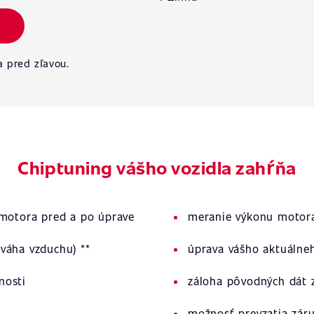
a pred zľavou.
Chiptuning vášho vozidla zahŕňa
 motora pred a po úprave
meranie výkonu motora
váha vzduchu) **
úprava vášho aktuálne
nosti
záloha pôvodných dát z
možnosť prevzatia zár