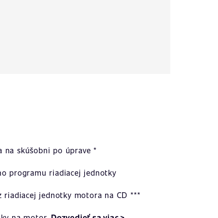
 na skúšobni po úprave *
ho programu riadiacej jednotky
 riadiacej jednotky motora na CD ***
uky na motor.
Dozvedieť sa viac >