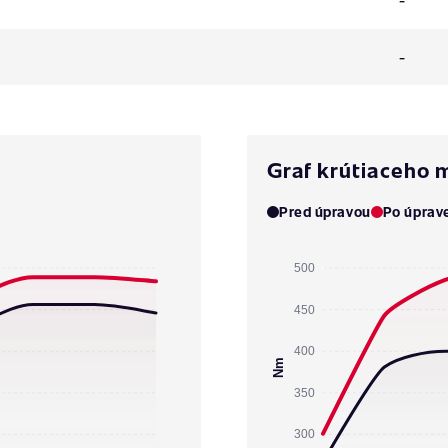
-
Graf krútiaceho
Pred úpravou
Po úprav
500
450
400
Nm
350
300