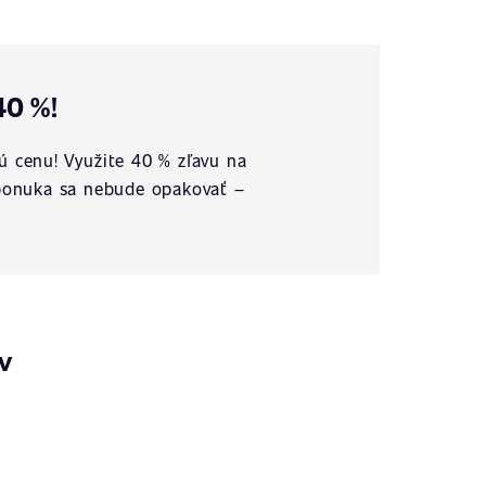
40 %!
ú cenu! Využite 40 % zľavu na
o ponuka sa nebude opakovať –
v