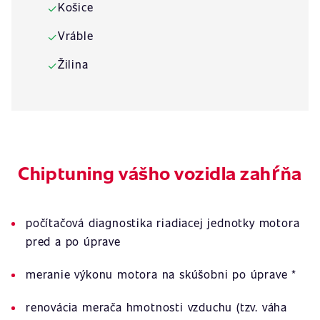
Košice
✓
Vráble
✓
Žilina
✓
Chiptuning vášho vozidla zahŕňa
počítačová diagnostika riadiacej jednotky motora
pred a po úprave
meranie výkonu motora na skúšobni po úprave *
renovácia merača hmotnosti vzduchu (tzv. váha