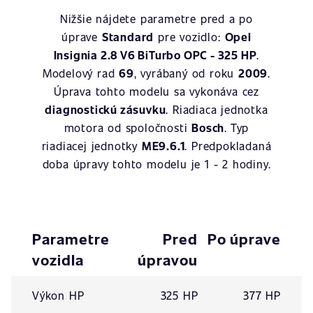
Nižšie nájdete parametre pred a po
úprave
Standard
pre vozidlo:
Opel
Insignia 2.8 V6 BiTurbo OPC - 325 HP
.
Modelový rad
69
, vyrábaný od roku
2009
.
Úprava tohto modelu sa vykonáva cez
diagnostickú zásuvku
. Riadiaca jednotka
motora od spoločnosti
Bosch
. Typ
riadiacej jednotky
ME9.6.1
. Predpokladaná
doba úpravy tohto modelu je 1 - 2 hodiny.
Parametre
Pred
Po úprave
vozidla
úpravou
Výkon HP
325 HP
377 HP