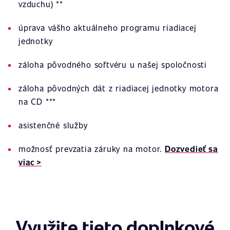
vzduchu) **
úprava vášho aktuálneho programu riadiacej
jednotky
záloha pôvodného softvéru u našej spoločnosti
záloha pôvodných dát z riadiacej jednotky motora
na CD ***
asistenčné služby
možnosť prevzatia záruky na motor.
Dozvedieť sa
viac >
Využite tieto doplnkové