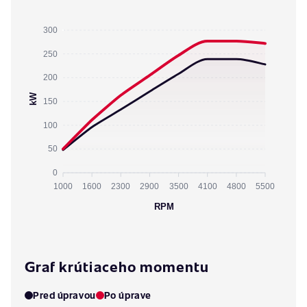
300
250
200
kW
150
100
50
0
1000
1600
2300
2900
3500
4100
4800
5500
RPM
Graf krútiaceho momentu
Pred úpravou
Po úprave