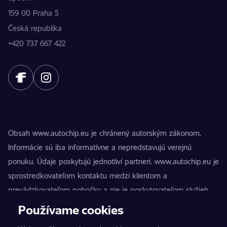
159 00 Praha 5
Česká republika
+420 737 667 422
Obsah www.autochip.eu je chránený autorským zákonom.
Informácie sú iba informatívne a nepredstavujú verejnú
ponuku. Údaje poskytujú jednotliví partneri. www.autochip.eu je
sprostredkovateľom kontaktu medzi klientom a
prevádzkovateľom pobočky a nie je poskytovateľom služieb.
AutoChip® je registrovaná ochranná známka Petra Kučeru.
Používame cookies
Úpravy, ktoré nie sú označené ako Premium, môžu viesť k