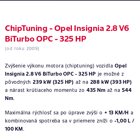
ChipTuning - Opel Insignia 2.8 V6
BiTurbo OPC - 325 HP
(od roku 2009)
Zvýšenie výkonu motora (chiptuning) vozidla
Opel
Insignia 2.8 V6 BiTurbo OPC - 325 HP
je možné z
pôvodných
239 kW (325 HP)
až na
288 kW (393 HP)
a nárast krútiaceho momentu zo
435 Nm
až na
544
Nm
.
Maximálna rýchlosť sa po úprave zvýši o
+ 13 KM/H
a
kombinovaná spotreba sa v priemere zníži o
-1,00 L /
100 KM
.