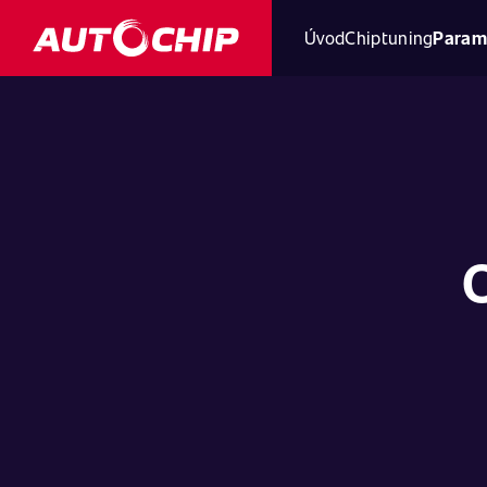
Úvod
Chiptuning
Param
O