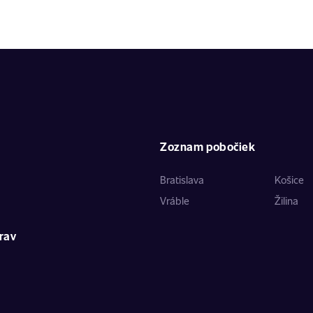
Zoznam pobočiek
Bratislava
Košice
Vráble
Žilina
rav