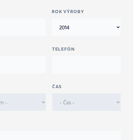
ROK VÝROBY
TELEFÓN
ČAS