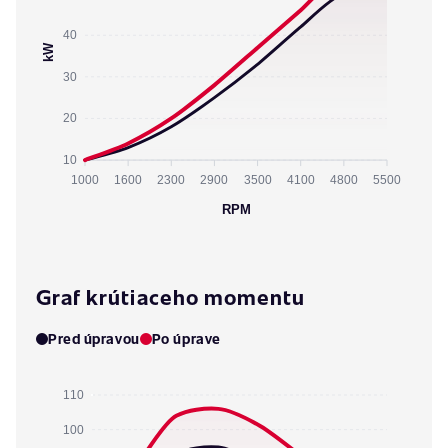
40
kW
30
20
10
1000
1600
2300
2900
3500
4100
4800
5500
RPM
Graf krútiaceho momentu
Pred úpravou
Po úprave
110
100