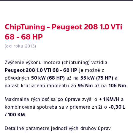
ChipTuning - Peugeot 208 1.0 VTi
68 - 68 HP
(od roku 2013)
Zvýšenie výkonu motora (chiptuning) vozidla
Peugeot 208 1.0 VTi 68 - 68 HP
je možné z
pôvodných
50 kW (68 HP)
až na
55 kW (75 HP)
a
nárast krútiaceho momentu zo
95 Nm
až na
106 Nm
.
Maximálna rýchlosť sa po úprave zvýši o
+ 1 KM/H
a
kombinovaná spotreba sa v priemere zníži o
-0,30 L
/ 100 KM
.
Detailné parametre jednotlivých druhov úprav