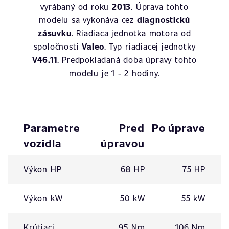
vyrábaný od roku
2013
. Úprava tohto
modelu sa vykonáva cez
diagnostickú
zásuvku
. Riadiaca jednotka motora od
spoločnosti
Valeo
. Typ riadiacej jednotky
V46.11
. Predpokladaná doba úpravy tohto
modelu je 1 - 2 hodiny.
Parametre
Pred
Po úprave
vozidla
úpravou
Výkon HP
68 HP
75 HP
Výkon kW
50 kW
55 kW
Krútiaci
95 Nm
106 Nm