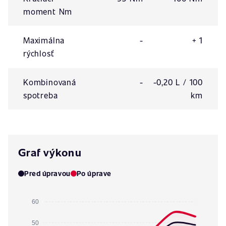
moment Nm
Maximálna
-
+ 1
rýchlosť
Kombinovaná
-
-0,20 L / 100
spotreba
km
Graf výkonu
Pred úpravou
Po úprave
60
50