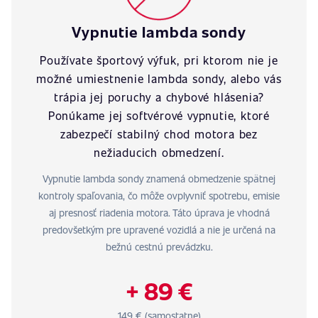
Vypnutie lambda sondy
Používate športový výfuk, pri ktorom nie je
možné umiestnenie lambda sondy, alebo vás
trápia jej poruchy a chybové hlásenia?
Ponúkame jej softvérové vypnutie, ktoré
zabezpečí stabilný chod motora bez
nežiaducich obmedzení.
Vypnutie lambda sondy znamená obmedzenie spätnej
kontroly spaľovania, čo môže ovplyvniť spotrebu, emisie
aj presnosť riadenia motora. Táto úprava je vhodná
predovšetkým pre upravené vozidlá a nie je určená na
bežnú cestnú prevádzku.
+ 89 €
149 € (samostatne)