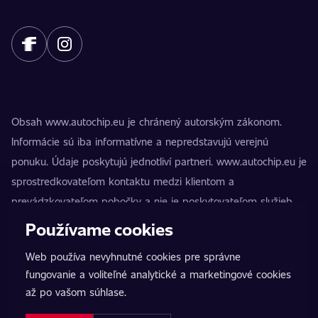
Obsah www.autochip.eu je chránený autorským zákonom.
Informácie sú iba informatívne a nepredstavujú verejnú
ponuku. Údaje poskytujú jednotliví partneri. www.autochip.eu je
sprostredkovateľom kontaktu medzi klientom a
prevádzkovateľom pobočky a nie je poskytovateľom služieb.
AutoChip® je registrovaná ochranná známka Petra Kučeru.
Používame cookies
Úpravy, ktoré nie sú označené ako Premium, môžu viesť k
Web používa nevyhnutné cookies pre správne
technickej nespôsobilosti vozidla na premávku na pozemných
fungovanie a voliteľné analytické a marketingové cookies
komunikáciách. Presné informácie vždy poskytuje konkrétny
až po vašom súhlase.
prevádzkovateľ pobočky.