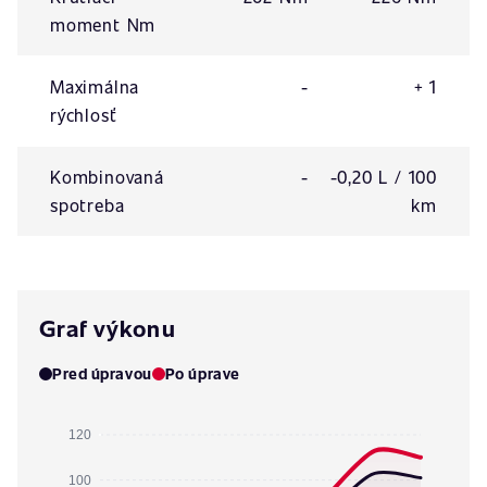
moment Nm
Maximálna
-
+ 1
rýchlosť
Kombinovaná
-
-0,20 L / 100
spotreba
km
Graf výkonu
Pred úpravou
Po úprave
120
100