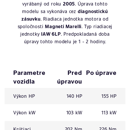
vyrábaný od roku
2005
. Úprava tohto
modelu sa vykonáva cez
diagnostickú
zásuvku
. Riadiaca jednotka motora od
spoločnosti
Magneti Marelli
. Typ riadiacej
jednotky
IAW 6LP
. Predpokladaná doba
úpravy tohto modelu je 1 - 2 hodiny.
Parametre
Pred
Po úprave
vozidla
úpravou
Výkon HP
140 HP
155 HP
Výkon kW
103 kW
113 kW
Krútiaci
202 Nm
226 Nm