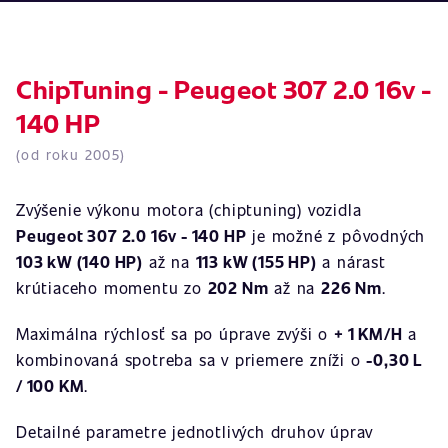
ChipTuning - Peugeot 307 2.0 16v -
140 HP
(od roku 2005)
Zvýšenie výkonu motora (chiptuning) vozidla
Peugeot 307 2.0 16v - 140 HP
je možné z pôvodných
103 kW (140 HP)
až na
113 kW (155 HP)
a nárast
krútiaceho momentu zo
202 Nm
až na
226 Nm
.
Maximálna rýchlosť sa po úprave zvýši o
+ 1 KM/H
a
kombinovaná spotreba sa v priemere zníži o
-0,30 L
/ 100 KM
.
Detailné parametre jednotlivých druhov úprav