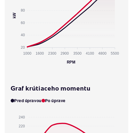
80
kW
60
40
20
1000
1600
2300
2900
3500
4100
4800
5500
RPM
Graf krútiaceho momentu
Pred úpravou
Po úprave
240
220