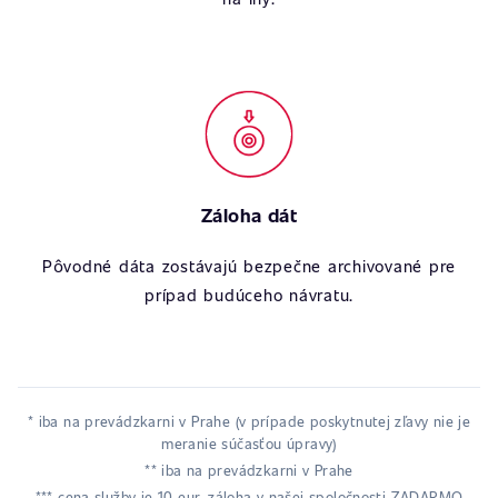
Záloha dát
Pôvodné dáta zostávajú bezpečne archivované pre
prípad budúceho návratu.
* iba na prevádzkarni v Prahe (v prípade poskytnutej zľavy nie je
meranie súčasťou úpravy)
** iba na prevádzkarni v Prahe
*** cena služby je 10 eur, záloha v našej spoločnosti ZADARMO