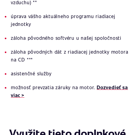
vzduchu) **
úprava vášho aktuálneho programu riadiacej
jednotky
záloha pôvodného softvéru u našej spoločnosti
záloha pôvodných dát z riadiacej jednotky motora
na CD ***
asistenčné služby
možnosť prevzatia záruky na motor.
Dozvedieť sa
viac >
Využite tieto doplnkové