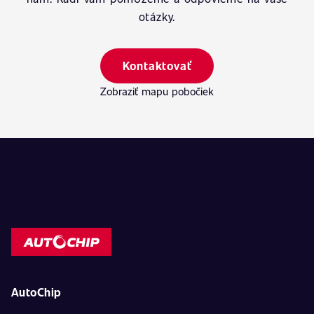
otázky.
Kontaktovať
Zobraziť mapu pobočiek
AutoChip