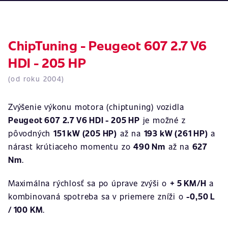
ChipTuning - Peugeot 607 2.7 V6
HDI - 205 HP
(od roku 2004)
Zvýšenie výkonu motora (chiptuning) vozidla
Peugeot 607 2.7 V6 HDI - 205 HP
je možné z
pôvodných
151 kW (205 HP)
až na
193 kW (261 HP)
a
nárast krútiaceho momentu zo
490 Nm
až na
627
Nm
.
Maximálna rýchlosť sa po úprave zvýši o
+ 5 KM/H
a
kombinovaná spotreba sa v priemere zníži o
-0,50 L
/ 100 KM
.