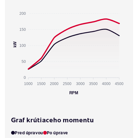
200
150
kW
100
50
0
1000
1500
2000
2500
3000
3500
4000
4500
RPM
Graf krútiaceho momentu
Pred úpravou
Po úprave