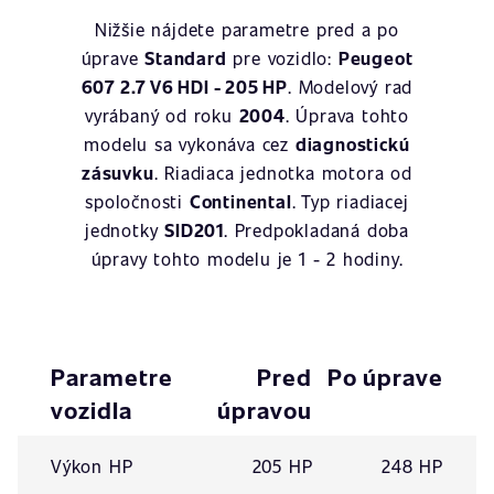
Nižšie nájdete parametre pred a po
úprave
Standard
pre vozidlo:
Peugeot
607 2.7 V6 HDI - 205 HP
. Modelový rad
vyrábaný od roku
2004
. Úprava tohto
modelu sa vykonáva cez
diagnostickú
zásuvku
. Riadiaca jednotka motora od
spoločnosti
Continental
. Typ riadiacej
jednotky
SID201
. Predpokladaná doba
úpravy tohto modelu je 1 - 2 hodiny.
Parametre
Pred
Po úprave
vozidla
úpravou
Výkon HP
205 HP
248 HP