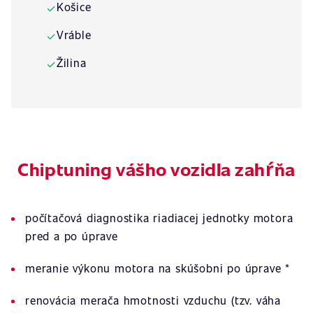
Košice
✓
Vráble
✓
Žilina
✓
Chiptuning vášho vozidla zahŕňa
počítačová diagnostika riadiacej jednotky motora
pred a po úprave
meranie výkonu motora na skúšobni po úprave *
renovácia merača hmotnosti vzduchu (tzv. váha