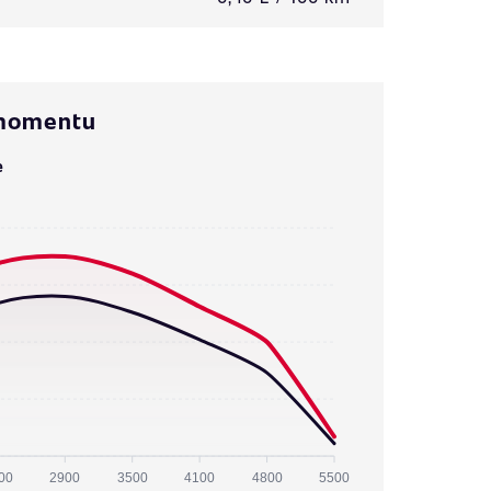
 momentu
e
00
2900
3500
4100
4800
5500