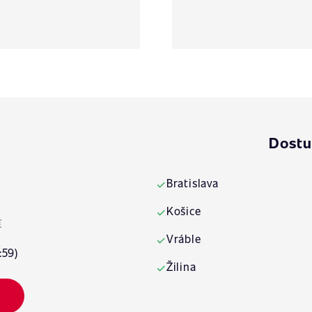
Dostu
Bratislava
✓
Košice
✓
€
Vráble
✓
:59)
Žilina
✓