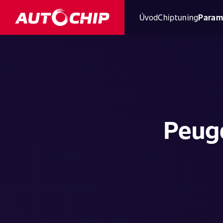
Úvod
Chiptuning
Param
Peuge