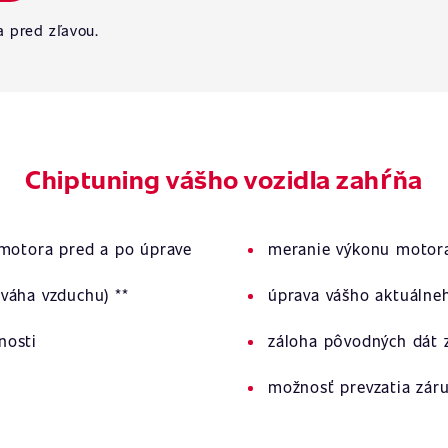
a pred zľavou.
Chiptuning vášho vozidla zahŕňa
 motora pred a po úprave
meranie výkonu motora
váha vzduchu) **
úprava vášho aktuálne
nosti
záloha pôvodných dát z
možnosť prevzatia zár