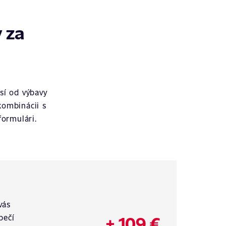
 za
sí od výbavy
kombinácii s
ormulári.
vás
+ 109 €
pečí