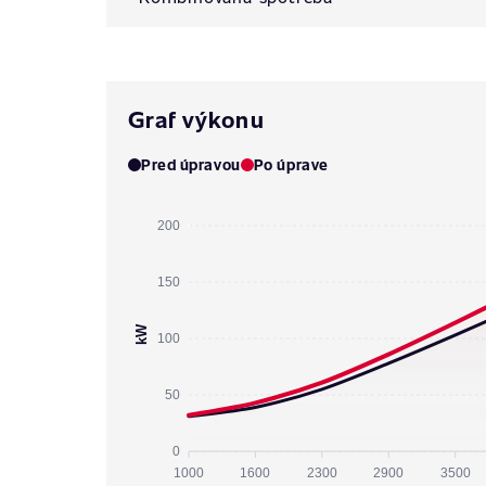
Graf výkonu
Pred úpravou
Po úprave
200
150
kW
100
50
0
1000
1600
2300
2900
3500