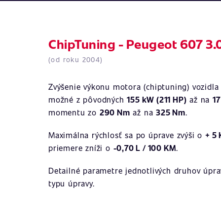
ChipTuning - Peugeot 607 3.0
(od roku 2004)
Zvýšenie výkonu motora (chiptuning) vozidl
možné z pôvodných
155 kW (211 HP)
až na
17
momentu zo
290 Nm
až na
325 Nm
.
Maximálna rýchlosť sa po úprave zvýši o
+ 5
priemere zníži o
-0,70 L / 100 KM
.
Detailné parametre jednotlivých druhov úprav
typu úpravy.