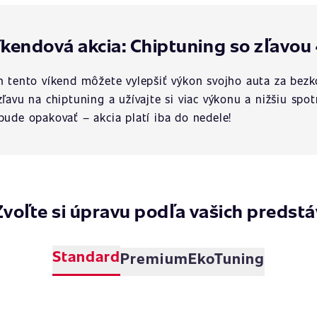
íkendová akcia: Chiptuning so zľavou 
n tento víkend môžete vylepšiť výkon svojho auta za bez
zľavu na chiptuning a užívajte si viac výkonu a nižšiu spot
bude opakovať – akcia platí iba do nedele!
Zvoľte si úpravu podľa vašich predstá
Standard
Premium
EkoTuning