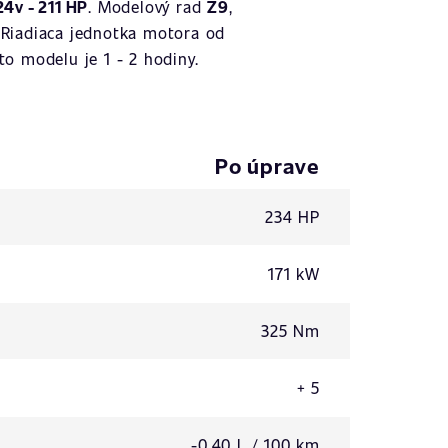
4v - 211 HP
. Modelový rad
Z9
,
 Riadiaca jednotka motora od
o modelu je 1 - 2 hodiny.
Po úprave
234 HP
171 kW
325 Nm
+ 5
-0,40 L / 100 km