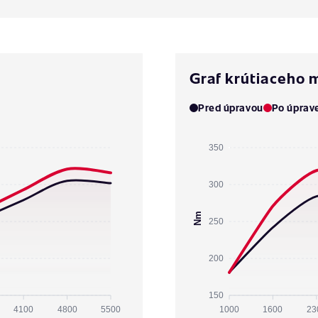
Graf krútiaceho
Pred úpravou
Po úprav
350
300
Nm
250
200
150
4100
4800
5500
1000
1600
23