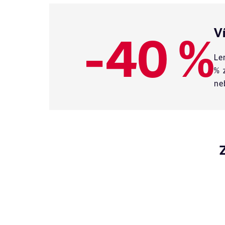
-40 %
V
Le
% 
ne