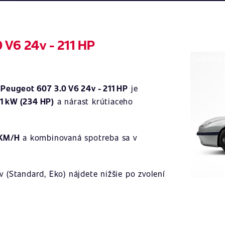
 V6 24v - 211 HP
Ilustračné
a
Peugeot 607 3.0 V6 24v - 211 HP
je
1 kW (234 HP)
a nárast krútiaceho
 KM/H
a kombinovaná spotreba sa v
 (Standard, Eko) nájdete nižšie po zvolení