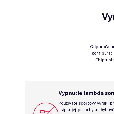
Vy
Odporúčame 
(konfigurác
Chiptuni
Vypnutie lambda so
Používate športový výfuk, 
trápia jej poruchy a chybov