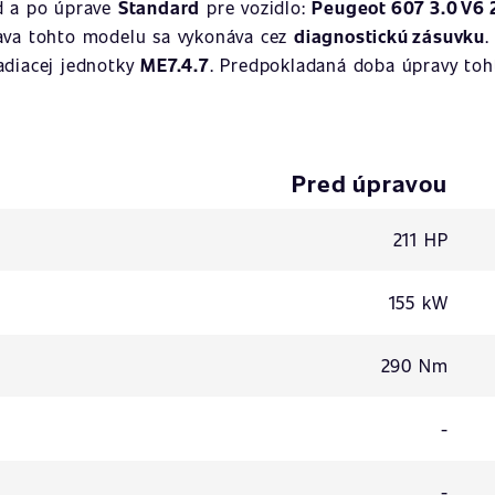
d a po úprave
Standard
pre vozidlo:
Peugeot 607 3.0 V6 2
ava tohto modelu sa vykonáva cez
diagnostickú zásuvku
.
iadiacej jednotky
ME7.4.7
. Predpokladaná doba úpravy toht
Pred úpravou
211 HP
155 kW
290 Nm
-
-