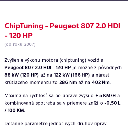
ChipTuning - Peugeot 807 2.0 HDI
- 120 HP
(od roku 2007)
Zvýšenie výkonu motora (chiptuning) vozidla
Peugeot 807 2.0 HDI - 120 HP
je možné z pôvodných
88 kW (120 HP)
až na
122 kW (166 HP)
a nárast
krútiaceho momentu zo
286 Nm
až na
402 Nm
.
Maximálna rýchlosť sa po úprave zvýši o
+ 5 KM/H
a
kombinovaná spotreba sa v priemere zníži o
-0,50 L
/ 100 KM
.
Detailné parametre jednotlivých druhov úprav