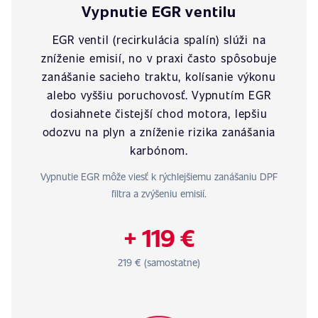
Vypnutie EGR ventilu
EGR ventil (recirkulácia spalín) slúži na
zníženie emisií, no v praxi často spôsobuje
zanášanie sacieho traktu, kolísanie výkonu
alebo vyššiu poruchovosť. Vypnutím EGR
dosiahnete čistejší chod motora, lepšiu
odozvu na plyn a zníženie rizika zanášania
karbónom.
Vypnutie EGR môže viesť k rýchlejšiemu zanášaniu DPF
filtra a zvýšeniu emisií.
+ 119 €
219 € (samostatne)