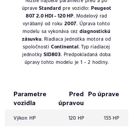
Nižšie nájdete parametre pred a po
úprave
Standard
pre vozidlo:
Peugeot
807 2.0 HDI - 120 HP
. Modelový rad
vyrábaný od roku
2007
. Úprava tohto
modelu sa vykonáva cez
diagnostickú
zásuvku
. Riadiaca jednotka motora od
spoločnosti
Continental
. Typ riadiacej
jednotky
SID803
. Predpokladaná doba
úpravy tohto modelu je 1 - 2 hodiny.
Parametre
Pred
Po úprave
vozidla
úpravou
Výkon HP
120 HP
155 HP