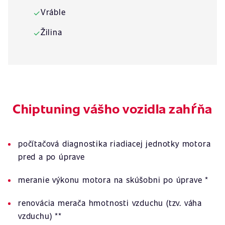
Vráble
✓
Žilina
✓
Chiptuning vášho vozidla zahŕňa
počítačová diagnostika riadiacej jednotky motora
pred a po úprave
meranie výkonu motora na skúšobni po úprave *
renovácia merača hmotnosti vzduchu (tzv. váha
vzduchu) **