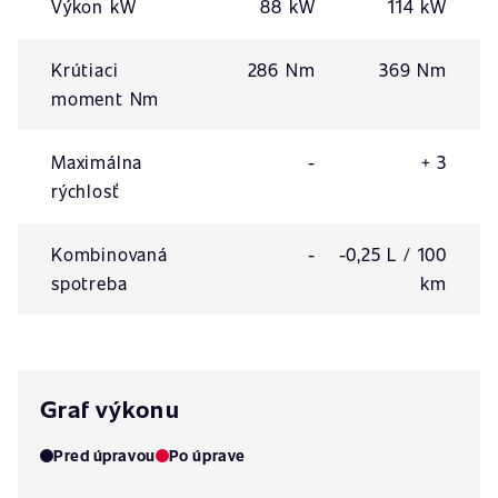
Výkon kW
88 kW
114 kW
Krútiaci
286 Nm
369 Nm
moment Nm
Maximálna
-
+ 3
rýchlosť
Kombinovaná
-
-0,25 L / 100
spotreba
km
Graf výkonu
Pred úpravou
Po úprave