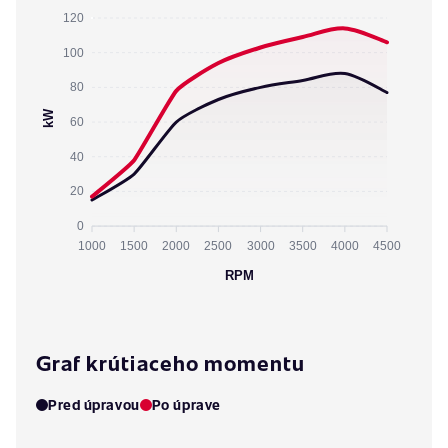
120
100
80
kW
60
40
20
0
1000
1500
2000
2500
3000
3500
4000
4500
RPM
Graf krútiaceho momentu
Pred úpravou
Po úprave