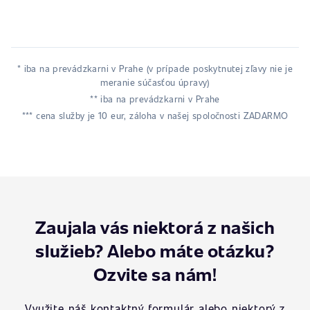
* iba na prevádzkarni v Prahe (v prípade poskytnutej zľavy nie je
meranie súčasťou úpravy)
** iba na prevádzkarni v Prahe
*** cena služby je 10 eur, záloha v našej spoločnosti ZADARMO
Zaujala vás niektorá z našich
služieb? Alebo máte otázku?
Ozvite sa nám!
Využite náš kontaktný formulár alebo niektorý z