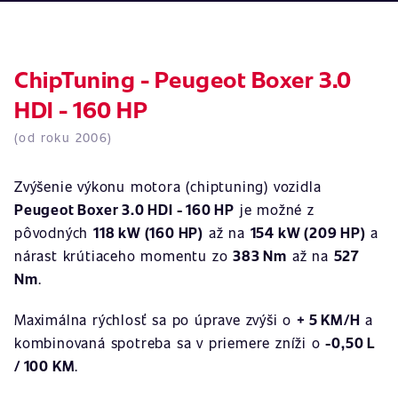
ChipTuning - Peugeot Boxer 3.0
HDI - 160 HP
(od roku 2006)
Zvýšenie výkonu motora (chiptuning) vozidla
Peugeot Boxer 3.0 HDI - 160 HP
je možné z
pôvodných
118 kW (160 HP)
až na
154 kW (209 HP)
a
nárast krútiaceho momentu zo
383 Nm
až na
527
Nm
.
Maximálna rýchlosť sa po úprave zvýši o
+ 5 KM/H
a
kombinovaná spotreba sa v priemere zníži o
-0,50 L
/ 100 KM
.