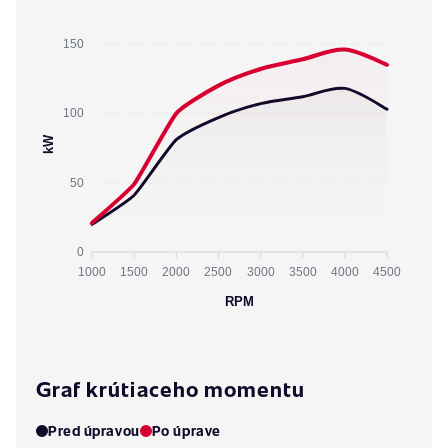
150
100
kW
50
0
1000
1500
2000
2500
3000
3500
4000
4500
RPM
Graf krútiaceho momentu
Pred úpravou
Po úprave