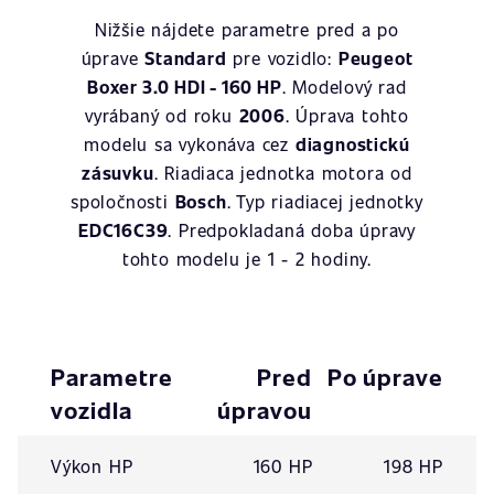
Nižšie nájdete parametre pred a po
úprave
Standard
pre vozidlo:
Peugeot
Boxer 3.0 HDI - 160 HP
. Modelový rad
vyrábaný od roku
2006
. Úprava tohto
modelu sa vykonáva cez
diagnostickú
zásuvku
. Riadiaca jednotka motora od
spoločnosti
Bosch
. Typ riadiacej jednotky
EDC16C39
. Predpokladaná doba úpravy
tohto modelu je 1 - 2 hodiny.
Parametre
Pred
Po úprave
vozidla
úpravou
Výkon HP
160 HP
198 HP