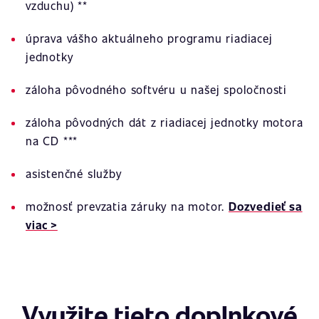
vzduchu) **
úprava vášho aktuálneho programu riadiacej
jednotky
záloha pôvodného softvéru u našej spoločnosti
záloha pôvodných dát z riadiacej jednotky motora
na CD ***
asistenčné služby
možnosť prevzatia záruky na motor.
Dozvedieť sa
viac >
Využite tieto doplnkové