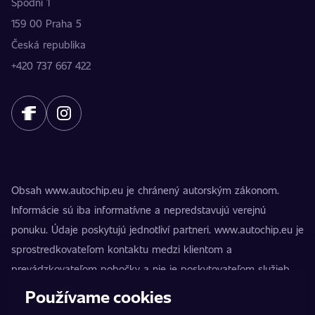
Spodní 1
159 00 Praha 5
Česká republika
+420 737 667 422
Obsah www.autochip.eu je chránený autorským zákonom.
Informácie sú iba informatívne a nepredstavujú verejnú
ponuku. Údaje poskytujú jednotliví partneri. www.autochip.eu je
sprostredkovateľom kontaktu medzi klientom a
prevádzkovateľom pobočky a nie je poskytovateľom služieb.
AutoChip® je registrovaná ochranná známka Petra Kučeru.
Používame cookies
Úpravy, ktoré nie sú označené ako Premium, môžu viesť k