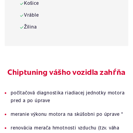
Košice
✓
Vráble
✓
Žilina
✓
Chiptuning vášho vozidla zahŕňa
počítačová diagnostika riadiacej jednotky motora
pred a po úprave
meranie výkonu motora na skúšobni po úprave *
renovácia merača hmotnosti vzduchu (tzv. váha