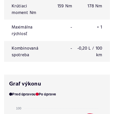
Krútiaci
159 Nm
178 Nm
moment Nm
Maximálna
-
+ 1
rýchlosť
Kombinovaná
-
-0,20 L / 100
spotreba
km
Graf výkonu
Pred úpravou
Po úprave
100