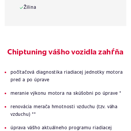
Žilina
✓
Chiptuning vášho vozidla zahŕňa
počítačová diagnostika riadiacej jednotky motora
pred a po úprave
meranie výkonu motora na skúšobni po úprave *
renovácia merača hmotnosti vzduchu (tzv. váha
vzduchu) **
úprava vášho aktuálneho programu riadiacej