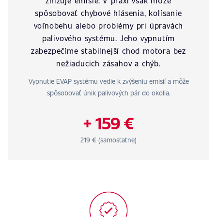
znižuje emisie. V praxi však môže
spôsobovať chybové hlásenia, kolísanie
voľnobehu alebo problémy pri úpravách
palivového systému. Jeho vypnutím
zabezpečíme stabilnejší chod motora bez
nežiaducich zásahov a chýb.
Vypnutie EVAP systému vedie k zvýšeniu emisií a môže
spôsobovať únik palivových pár do okolia.
+ 159 €
219 € (samostatne)