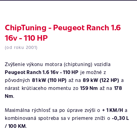
ChipTuning - Peugeot Ranch 1.6
16v - 110 HP
(od roku 2001)
Zvýšenie výkonu motora (chiptuning) vozidla
Peugeot Ranch 1.6 16v - 110 HP
je možné z
pôvodných
81 kW (110 HP)
až na
89 kW (122 HP)
a
nárast krútiaceho momentu zo
159 Nm
až na
178
Nm
.
Maximálna rýchlosť sa po úprave zvýši o
+ 1 KM/H
a
kombinovaná spotreba sa v priemere zníži o
-0,30 L
/ 100 KM
.