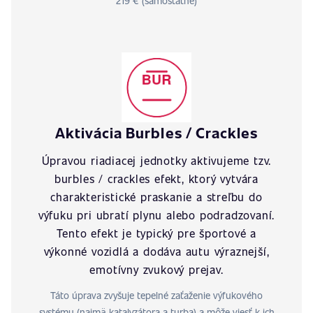
219 € (samostatne)
Aktivácia Burbles / Crackles
Úpravou riadiacej jednotky aktivujeme tzv.
burbles / crackles efekt, ktorý vytvára
charakteristické praskanie a streľbu do
výfuku pri ubratí plynu alebo podradzovaní.
Tento efekt je typický pre športové a
výkonné vozidlá a dodáva autu výraznejší,
emotívny zvukový prejav.
Táto úprava zvyšuje tepelné zaťaženie výfukového
systému (najmä katalyzátora a turba) a môže viesť k ich