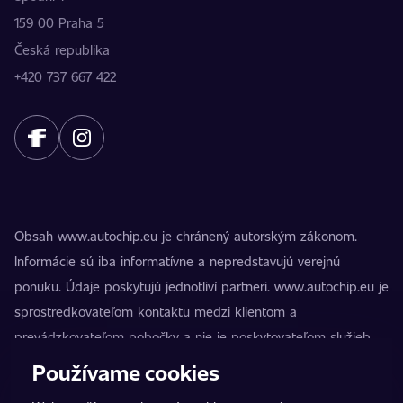
159 00 Praha 5
Česká republika
+420 737 667 422
Obsah www.autochip.eu je chránený autorským zákonom.
Informácie sú iba informatívne a nepredstavujú verejnú
ponuku. Údaje poskytujú jednotliví partneri. www.autochip.eu je
sprostredkovateľom kontaktu medzi klientom a
prevádzkovateľom pobočky a nie je poskytovateľom služieb.
AutoChip® je registrovaná ochranná známka Petra Kučeru.
Používame cookies
Úpravy, ktoré nie sú označené ako Premium, môžu viesť k