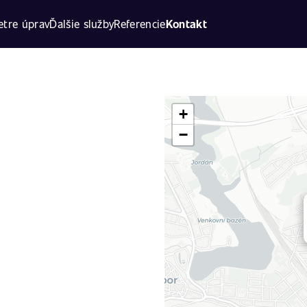
tre úprav
Ďalšie služby
Referencie
Kontakt
+
−