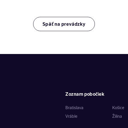
Späť na prevádzky
Zoznam pobočiek
Bratislava
Košice
Vráble
Žilina