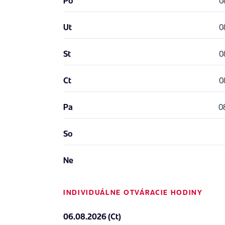
Po
0
Ut
0
St
0
Ct
0
Pa
08
So
Ne
INDIVIDUÁLNE OTVÁRACIE HODINY
06.08.2026 (Ct)