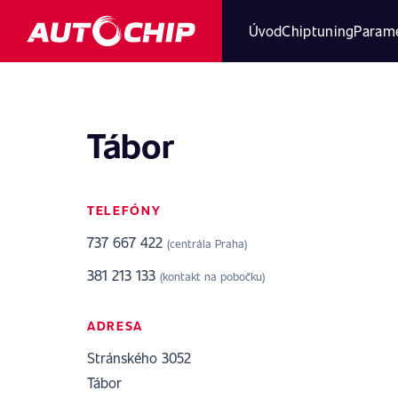
Úvod
Chiptuning
Parame
Tábor
TELEFÓNY
737 667 422
(centrála Praha)
381 213 133
(kontakt na pobočku)
ADRESA
Stránského 3052
Tábor