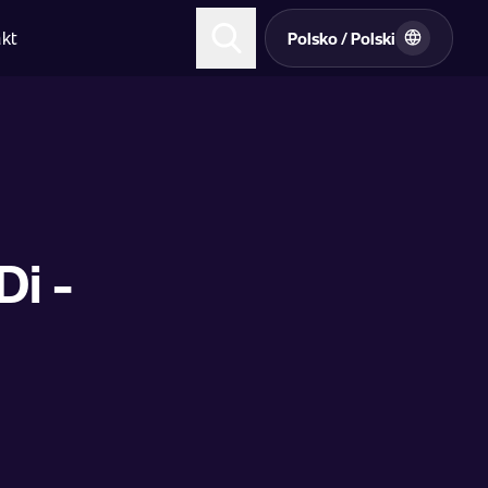
kt
Polsko / Polski
Di -