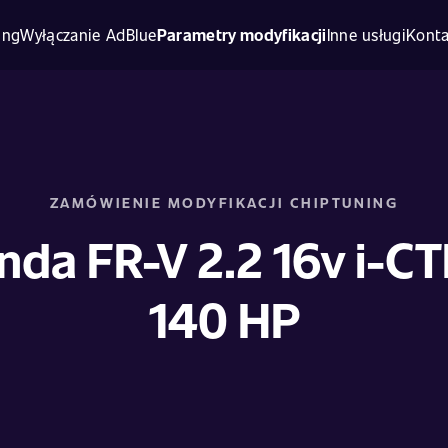
ing
Wyłączanie AdBlue
Parametry modyfikacji
Inne usługi
Konta
ZAMÓWIENIE MODYFIKACJI CHIPTUNING
da FR-V 2.2 16v i-CT
140 HP