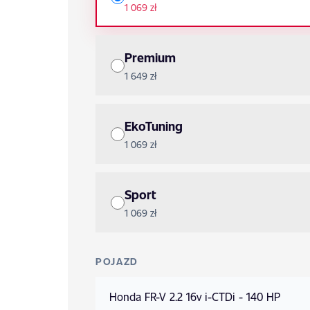
1 069 zł
Premium
1 649 zł
EkoTuning
1 069 zł
Sport
1 069 zł
POJAZD