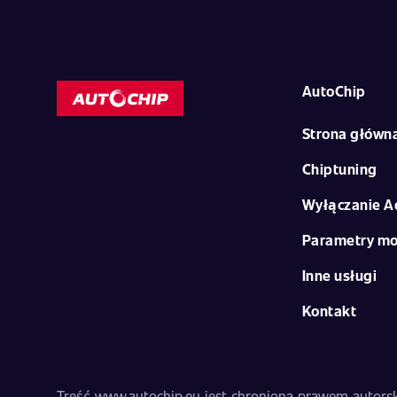
AutoChip
Strona główn
Chiptuning
Wyłączanie A
Parametry mo
Inne usługi
Kontakt
Treść www.autochip.eu jest chroniona prawem autorski