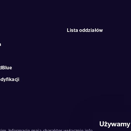
Lista oddziałów
a
dBlue
dyfikacji
Używamy 
m. Informacje mają charakter wyłącznie informacyjny i nie stan