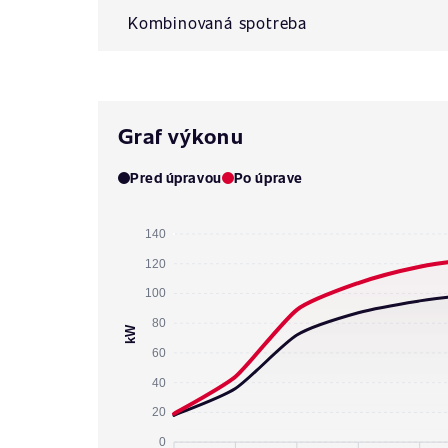
Kombinovaná spotreba
Graf výkonu
Pred úpravou
Po úprave
140
120
100
80
kW
60
40
20
0