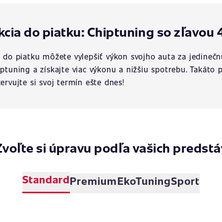
kcia do piatku: Chiptuning so zľavou 
a do piatku môžete vylepšiť výkon svojho auta za jedinečn
iptuning a získajte viac výkonu a nižšiu spotrebu. Takát
zervujte si svoj termín ešte dnes!
Zvoľte si úpravu podľa vašich predstá
Standard
Premium
EkoTuning
Sport