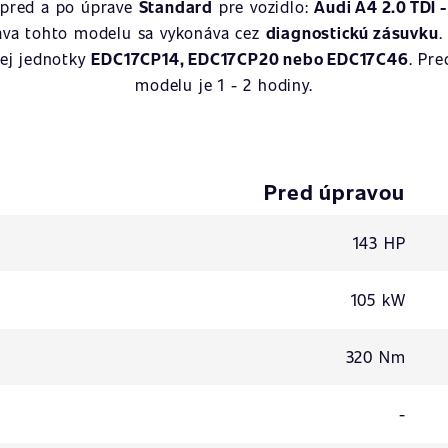
 pred a po úprave
Standard
pre vozidlo:
Audi A4 2.0 TDI 
ava tohto modelu sa vykonáva cez
diagnostickú zásuvku
.
cej jednotky
EDC17CP14, EDC17CP20 nebo EDC17C46
. Pr
modelu je 1 - 2 hodiny.
Pred úpravou
143 HP
105 kW
320 Nm
-