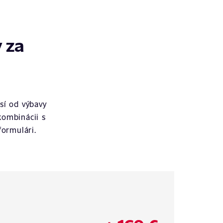
 za
sí od výbavy
kombinácii s
ormulári.