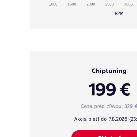
1000
1500
2000
2500
3000
RPM
Chiptuning
199 €
Cena pred zľavou:
329 
Akcia platí do 7.8.2026 (23