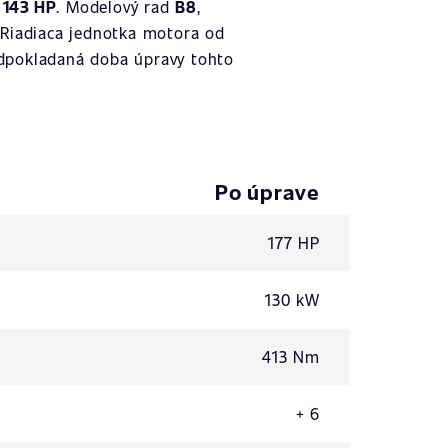
- 143 HP
. Modelový rad
B8
,
 Riadiaca jednotka motora od
edpokladaná doba úpravy tohto
Po úprave
177 HP
130 kW
413 Nm
+ 6