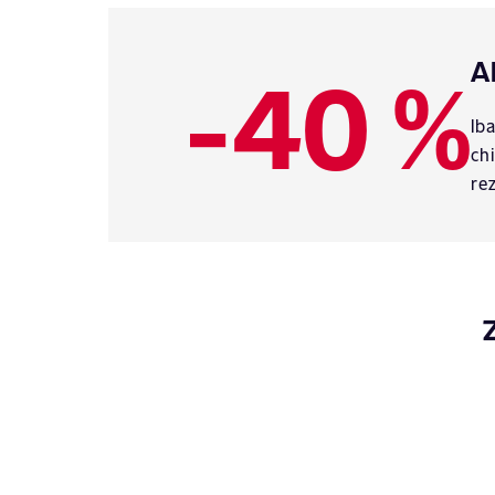
-40 %
A
Ib
ch
re