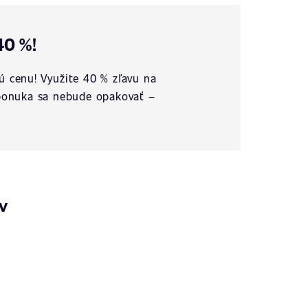
40 %!
ú cenu! Využite 40 % zľavu na
o ponuka sa nebude opakovať –
v