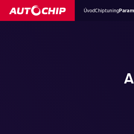
Úvod
Chiptuning
Param
A