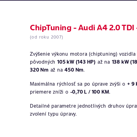
ChipTuning - Audi A4 2.0 TDI 
(od roku 2007)
Zvýšenie výkonu motora (chiptuning) vozidl
pôvodných
105 kW (143 HP)
až na
138 kW (1
320 Nm
až na
450 Nm
.
Maximálna rýchlosť sa po úprave zvýši o
+ 9
priemere zníži o
-0,70 L / 100 KM
.
Detailné parametre jednotlivých druhov úprav
zvolení typu úpravy.