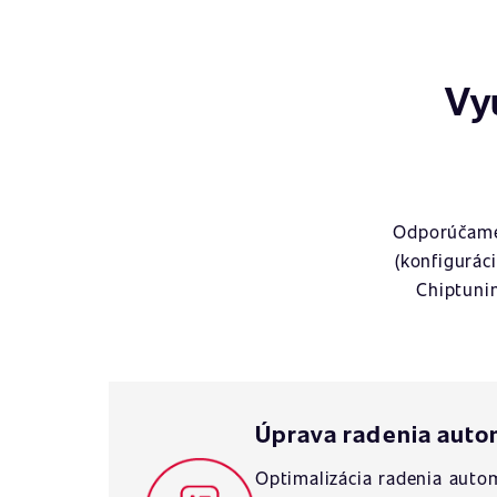
Vy
Odporúčame 
(konfigurác
Chiptuni
Úprava radenia auto
Optimalizácia radenia autom