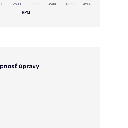
00
2500
3000
3500
4000
4500
RPM
pnosť úpravy