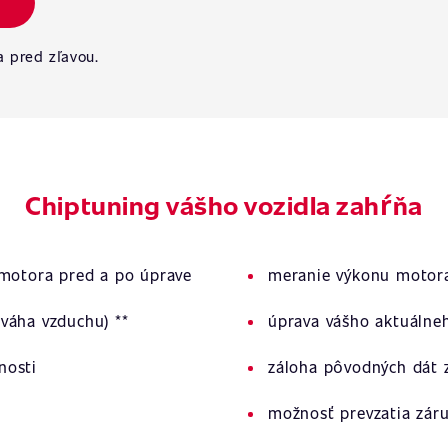
a pred zľavou.
Chiptuning vášho vozidla zahŕňa
 motora pred a po úprave
meranie výkonu motora
váha vzduchu) **
úprava vášho aktuálne
nosti
záloha pôvodných dát z
možnosť prevzatia zár