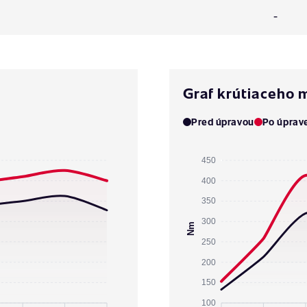
-
Graf krútiaceho
Pred úpravou
Po úprav
450
400
350
300
Nm
250
200
150
100