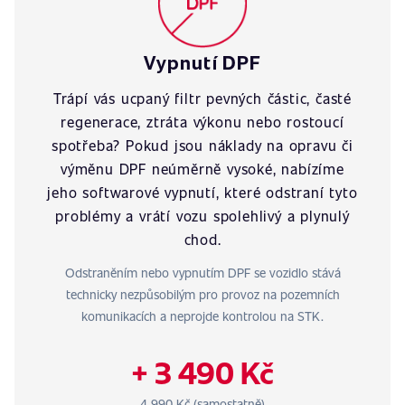
Vypnutí DPF
Trápí vás ucpaný filtr pevných částic, časté
regenerace, ztráta výkonu nebo rostoucí
spotřeba? Pokud jsou náklady na opravu či
výměnu DPF neúměrně vysoké, nabízíme
jeho softwarové vypnutí, které odstraní tyto
problémy a vrátí vozu spolehlivý a plynulý
chod.
Odstraněním nebo vypnutím DPF se vozidlo stává
technicky nezpůsobilým pro provoz na pozemních
komunikacích a neprojde kontrolou na STK.
+ 3 490 Kč
4 990 Kč (samostatně)