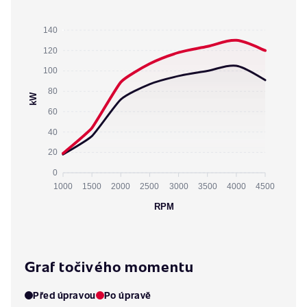
140
120
100
80
kW
60
40
20
0
1000
1500
2000
2500
3000
3500
4000
4500
RPM
Graf točivého momentu
Před úpravou
Po úpravě