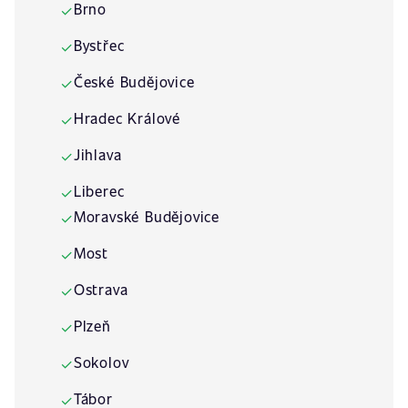
Brno
✓
Bystřec
✓
České Budějovice
✓
Hradec Králové
✓
Jihlava
✓
Liberec
✓
Moravské Budějovice
✓
Most
✓
Ostrava
✓
Plzeň
✓
Sokolov
✓
Tábor
✓