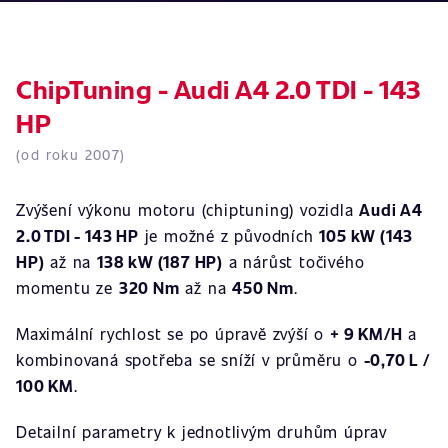
ChipTuning - Audi A4 2.0 TDI - 143
HP
(od roku 2007)
Zvýšení výkonu motoru (chiptuning) vozidla
Audi A4
2.0 TDI - 143 HP
je možné z původních
105 kW (143
HP)
až na
138 kW (187 HP)
a nárůst točivého
momentu ze
320 Nm
až na
450 Nm
.
Maximální rychlost se po úpravě zvýší o
+ 9 KM/H
a
kombinovaná spotřeba se sníží v průměru o
-0,70 L /
100 KM
.
Detailní parametry k jednotlivým druhům úprav