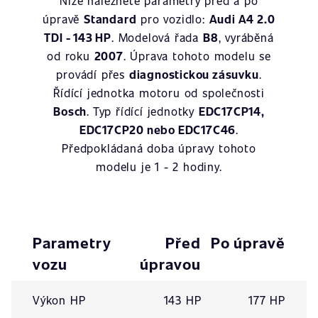
Níže naleznete parametry před a po
úpravě
Standard
pro vozidlo:
Audi A4 2.0
TDI - 143 HP
. Modelová řada
B8
, vyráběná
od roku
2007
. Úprava tohoto modelu se
provádí přes
diagnostickou zásuvku
.
Řídící jednotka motoru od společnosti
Bosch
. Typ řídící jednotky
EDC17CP14,
EDC17CP20 nebo EDC17C46
.
Předpokládaná doba úpravy tohoto
modelu je 1 - 2 hodiny.
Parametry
Před
Po úpravě
vozu
úpravou
Výkon HP
143 HP
177 HP