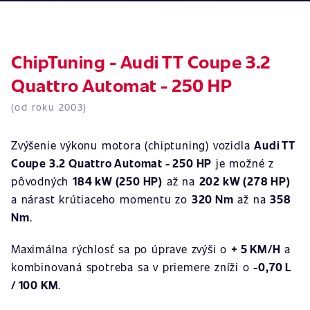
ChipTuning - Audi TT Coupe 3.2
Quattro Automat - 250 HP
(od roku 2003)
Zvýšenie výkonu motora (chiptuning) vozidla
Audi TT
Coupe 3.2 Quattro Automat - 250 HP
je možné z
pôvodných
184 kW (250 HP)
až na
202 kW (278 HP)
a nárast krútiaceho momentu zo
320 Nm
až na
358
Nm
.
Maximálna rýchlosť sa po úprave zvýši o
+ 5 KM/H
a
kombinovaná spotreba sa v priemere zníži o
-0,70 L
/ 100 KM
.