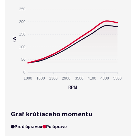
250
200
150
kW
100
50
0
1000
1600
2300
2900
3500
4100
4800
5500
RPM
Graf krútiaceho momentu
Pred úpravou
Po úprave