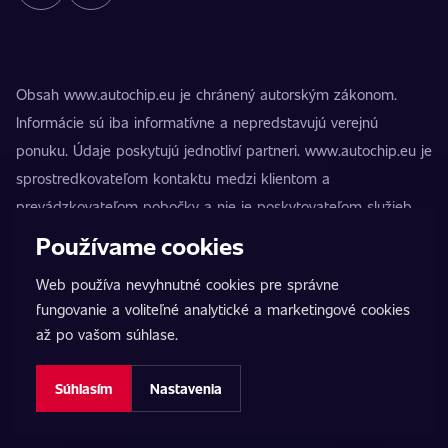
Obsah www.autochip.eu je chránený autorským zákonom.
Informácie sú iba informatívne a nepredstavujú verejnú
ponuku. Údaje poskytujú jednotliví partneri. www.autochip.eu je
sprostredkovateľom kontaktu medzi klientom a
prevádzkovateľom pobočky a nie je poskytovateľom služieb.
AutoChip® je registrovaná ochranná známka Petra Kučeru.
Používame cookies
Úpravy, ktoré nie sú označené ako Premium, môžu viesť k
Web používa nevyhnutné cookies pre správne
technickej nespôsobilosti vozidla na premávku na pozemných
fungovanie a voliteľné analytické a marketingové cookies
komunikáciách. Presné informácie vždy poskytuje konkrétny
až po vašom súhlase.
prevádzkovateľ pobočky.
Nastavenie cookies
Súhlasím
Nastavenia