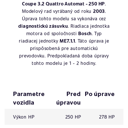
Coupe 3.2 Quattro Automat - 250 HP
.
Modelový rad vyrábaný od roku
2003
.
Úprava tohto modelu sa vykonáva cez
diagnostickú zásuvku
. Riadiaca jednotka
motora od spoločnosti
Bosch
. Typ
riadiacej jednotky
ME7.1.1
. Táto úprava je
prispôsobená pre automatickú
prevodovku. Predpokladaná doba úpravy
tohto modelu je 1 - 2 hodiny.
Parametre
Pred
Po úprave
vozidla
úpravou
Výkon HP
250 HP
278 HP