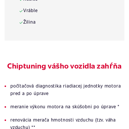
Vráble
✓
Žilina
✓
Chiptuning vášho vozidla zahŕňa
počítačová diagnostika riadiacej jednotky motora
pred a po úprave
meranie výkonu motora na skúšobni po úprave *
renovácia merača hmotnosti vzduchu (tzv. váha
vzduchu) **