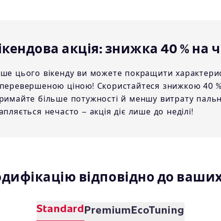
ікендова акція: знижка 40 % на ч
ше цього вікенду ви можете покращити характерис
перевершеною ціною! Скористайтеся знижкою 40 % 
римайте більше потужності й меншу витрату пальн
апляється нечасто – акція діє лише до неділі!
одифікацію відповідно до ваши
Standard
Premium
EcoTuning