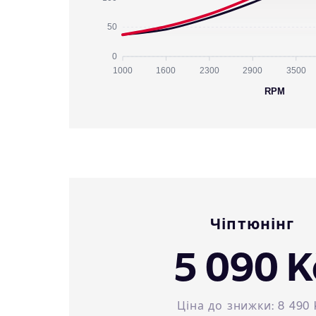
50
0
1000
1600
2300
2900
3500
RPM
Чіптюнінг
5 090 K
Ціна до знижки:
8 490 