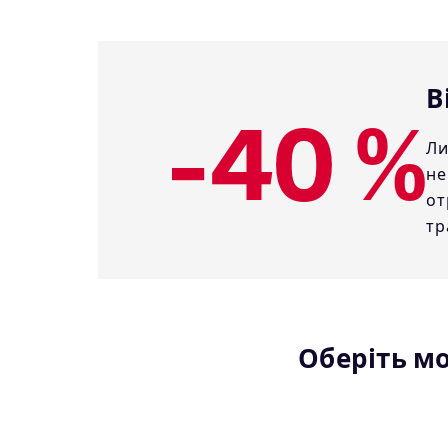
В
-40 %
Ли
не
от
тр
Оберіть м