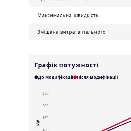
Максимальна швидкість
Змішана витрата пального
Графік потужності
До модифікації
Після модифікації
250
200
150
kW
100