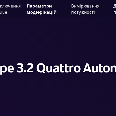
дключення
Параметри
Вимірювання
Д
Blue
модифікацій
потужності
п
pe 3.2 Quattro Auto