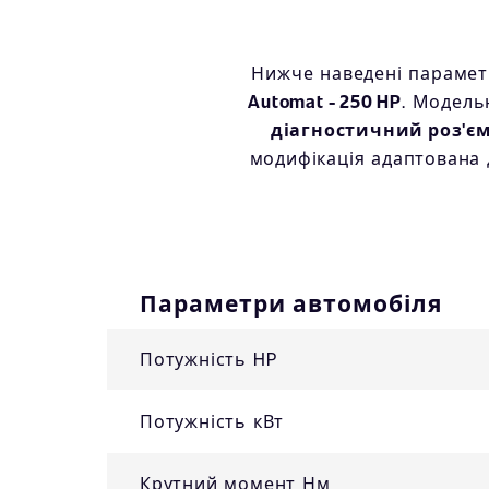
Нижче наведені параметр
Automat - 250 HP
. Модель
діагностичний роз'є
модифікація адаптована 
Параметри автомобіля
Потужність HP
Потужність кВт
Крутний момент Нм