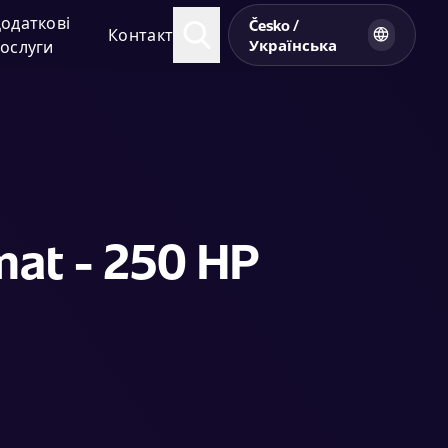
одаткові
Česko /
Контакт
Українська
ослуги
mat - 250 HP