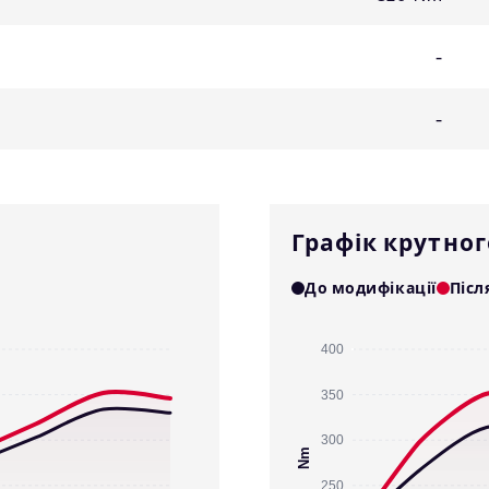
-
-
Графік крутно
До модифікації
Післ
400
350
300
Nm
250