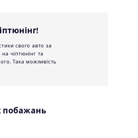
іптюнінг!
тики свого авто за
на чіптюнінг та
ого. Така можливість
х побажань