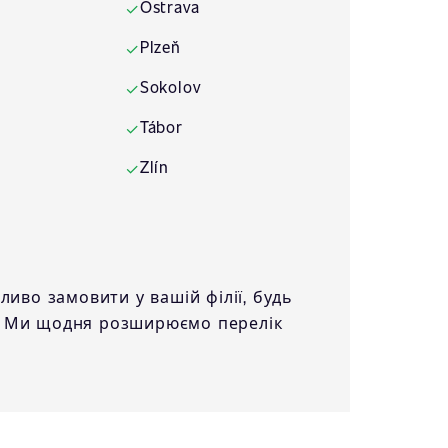
Ostrava
✓
Plzeň
✓
Sokolov
✓
Tábor
✓
Zlín
✓
иво замовити у вашій філії, будь
. Ми щодня розширюємо перелік