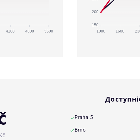
200
150
4100
4800
5500
1000
1600
23
Доступні
č
Praha 5
✓
Brno
✓
Kč