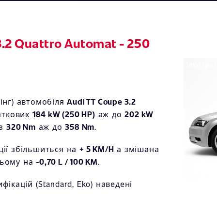
3.2 Quattro Automat - 250
Ілюстрат
інг) автомобіля
Audi TT Coupe 3.2
аткових
184 kW (250 HP)
аж до
202 kW
 з
320 Nm
аж до
358 Nm
.
ції збільшиться на
+ 5 KM/H
а змішана
ньому на
-0,70 L / 100 KM
.
ікацій (Standard, Eko) наведені