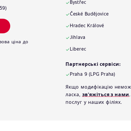
Bystřec
✓
59)
České Budějovice
✓
Hradec Králové
✓
Jihlava
✓
зова ціна до
Liberec
✓
Партнерські сервіси:
Praha 9 (LPG Praha)
✓
Якщо модифікацію неможл
ласка,
зв'яжіться з нами
послуг у наших філіях.