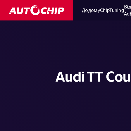
Ві
Додому
ChipTuning
Ad
Audi TT Cou