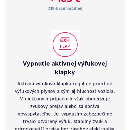
239 € (samostatne)
Vypnutie aktívnej výfukovej
klapky
Aktívna výfuková klapka reguluje priechod
výfukových plynov a tým aj hlučnosť vozidla.
V niektorých prípadoch však obmedzuje
zvukový prejav alebo sa správa
nevyspytateľne. Jej vypnutím zabezpečíme
trvalo otvorený výfuk, stabilný zvuk a
prirodzenejší prejav bez zásahov elektroniky.