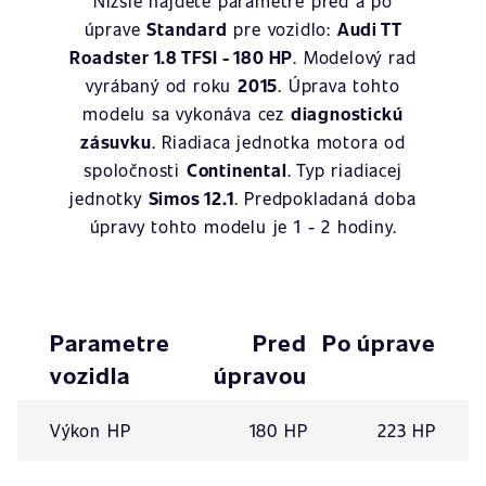
Nižšie nájdete parametre pred a po
úprave
Standard
pre vozidlo:
Audi TT
Roadster 1.8 TFSI - 180 HP
. Modelový rad
vyrábaný od roku
2015
. Úprava tohto
modelu sa vykonáva cez
diagnostickú
zásuvku
. Riadiaca jednotka motora od
spoločnosti
Continental
. Typ riadiacej
jednotky
Simos 12.1
. Predpokladaná doba
úpravy tohto modelu je 1 - 2 hodiny.
Parametre
Pred
Po úprave
vozidla
úpravou
Výkon HP
180 HP
223 HP