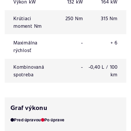
Výkon kW
132 kW
164 kW
Krútiaci
250 Nm
315 Nm
moment Nm
Maximálna
-
+ 6
rýchlosť
Kombinovaná
-
-0,40 L / 100
spotreba
km
Graf výkonu
Pred úpravou
Po úprave