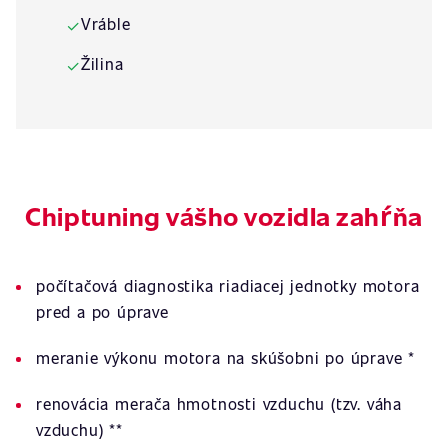
Vráble
✓
Žilina
✓
Chiptuning vášho vozidla zahŕňa
počítačová diagnostika riadiacej jednotky motora
pred a po úprave
meranie výkonu motora na skúšobni po úprave *
renovácia merača hmotnosti vzduchu (tzv. váha
vzduchu) **