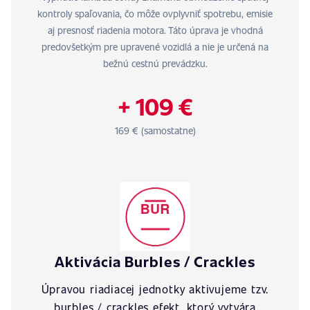
kontroly spaľovania, čo môže ovplyvniť spotrebu, emisie
aj presnosť riadenia motora. Táto úprava je vhodná
predovšetkým pre upravené vozidlá a nie je určená na
bežnú cestnú prevádzku.
+ 109 €
169 € (samostatne)
Aktivácia Burbles / Crackles
Úpravou riadiacej jednotky aktivujeme tzv.
burbles / crackles efekt, ktorý vytvára