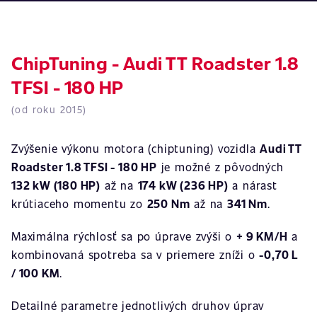
ChipTuning - Audi TT Roadster 1.8
TFSI - 180 HP
(od roku 2015)
Zvýšenie výkonu motora (chiptuning) vozidla
Audi TT
Roadster 1.8 TFSI - 180 HP
je možné z pôvodných
132 kW (180 HP)
až na
174 kW (236 HP)
a nárast
krútiaceho momentu zo
250 Nm
až na
341 Nm
.
Maximálna rýchlosť sa po úprave zvýši o
+ 9 KM/H
a
kombinovaná spotreba sa v priemere zníži o
-0,70 L
/ 100 KM
.
Detailné parametre jednotlivých druhov úprav