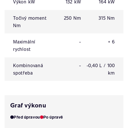
Výkon kW
132 kW
164 kW
Točivý moment
250 Nm
315 Nm
Nm
Maximální
-
+ 6
rychlost
Kombinovaná
-
-0,40 L / 100
spotřeba
km
Graf výkonu
Před úpravou
Po úpravě