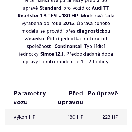
Níže naleznete parametry před a po
úpravě
Standard
pro vozidlo:
Audi TT
Roadster 1.8 TFSI - 180 HP
. Modelová řada
vyráběná od roku
2015
. Úprava tohoto
modelu se provádí přes
diagnostickou
zásuvku
. Řídící jednotka motoru od
společnosti
Continental
. Typ řídící
jednotky
Simos 12.1
. Předpokládaná doba
úpravy tohoto modelu je 1 - 2 hodiny.
Parametry
Před
Po úpravě
vozu
úpravou
Výkon HP
180 HP
223 HP