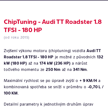
ChipTuning - Audi TT Roadster 1.8
TFSI - 180 HP
(od roku 2015)
Zvýšení výkonu motoru (chiptuning) vozidla
Audi TT
Roadster 1.8 TFSI - 180 HP
je možné z původních
132
kW (180 HP)
až na
174 kW (236 HP)
a nárůst
točivého momentu ze
250 Nm
až na
341 Nm
.
Maximální rychlost se po úpravě zvýší o
+ 9 KM/H
a
kombinovaná spotřeba se sníží v průměru o
-0,70 L /
100 KM
.
Detailní parametry k jednotlivým druhům úprav