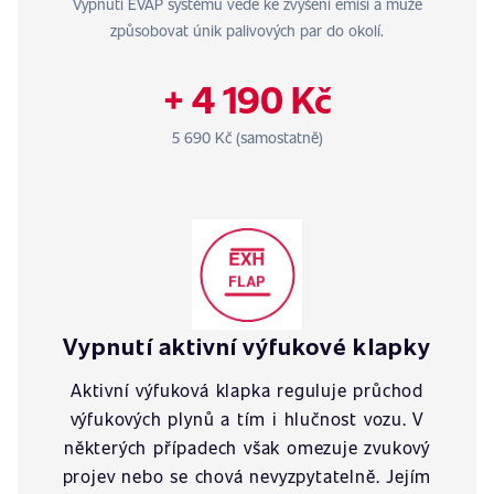
Vypnutí EVAP systému vede ke zvýšení emisí a může
způsobovat únik palivových par do okolí.
+ 4 190 Kč
5 690 Kč (samostatně)
Vypnutí aktivní výfukové klapky
Aktivní výfuková klapka reguluje průchod
výfukových plynů a tím i hlučnost vozu. V
některých případech však omezuje zvukový
projev nebo se chová nevyzpytatelně. Jejím