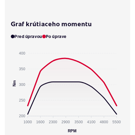
Graf krútiaceho momentu
Pred úpravou
Po úprave
400
350
Nm
300
250
200
1000
1600
2300
2900
3500
4100
4800
5500
RPM