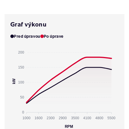
Graf výkonu
Pred úpravou
Po úprave
200
150
kW
100
50
0
1000
1600
2300
2900
3500
4100
4800
5500
RPM