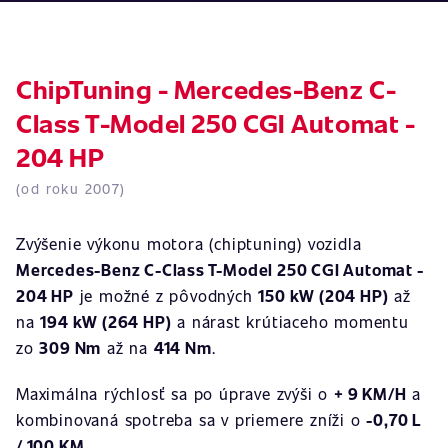
ChipTuning - Mercedes-Benz C-
Class T-Model 250 CGI Automat -
204 HP
(od roku 2007)
Zvýšenie výkonu motora (chiptuning) vozidla
Mercedes-Benz C-Class T-Model 250 CGI Automat -
204 HP
je možné z pôvodných
150 kW (204 HP)
až
na
194 kW (264 HP)
a nárast krútiaceho momentu
zo
309 Nm
až na
414 Nm
.
Maximálna rýchlosť sa po úprave zvýši o
+ 9 KM/H
a
kombinovaná spotreba sa v priemere zníži o
-0,70 L
/ 100 KM
.