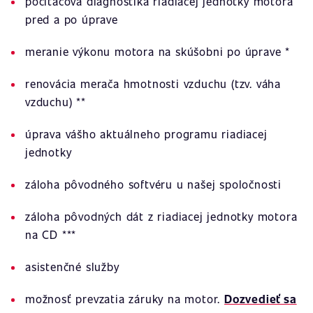
počítačová diagnostika riadiacej jednotky motora
pred a po úprave
meranie výkonu motora na skúšobni po úprave *
renovácia merača hmotnosti vzduchu (tzv. váha
vzduchu) **
úprava vášho aktuálneho programu riadiacej
jednotky
záloha pôvodného softvéru u našej spoločnosti
záloha pôvodných dát z riadiacej jednotky motora
na CD ***
asistenčné služby
možnosť prevzatia záruky na motor.
Dozvedieť sa