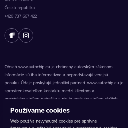
Česká republika
+420 737 667 422
Obsah www.autochip.eu je chránený autorským zákonom.
Informácie sú iba informatívne a nepredstavujú verejnú
ponuku. Údaje poskytujú jednotliví partneri. www.autochip.eu je
sprostredkovateľom kontaktu medzi klientom a
prevádzkovateľom pobočky a nie je poskytovateľom služieb.
AutoChip® je registrovaná ochranná známka Petra Kučeru.
Používame cookies
Úpravy, ktoré nie sú označené ako Premium, môžu viesť k
Web používa nevyhnutné cookies pre správne
technickej nespôsobilosti vozidla na premávku na pozemných