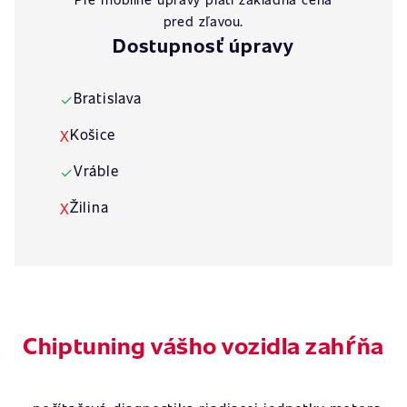
pred zľavou.
Dostupnosť úpravy
Bratislava
✓
Košice
X
Vráble
✓
Žilina
X
Chiptuning vášho vozidla zahŕňa