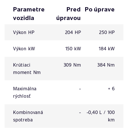
Parametre
Pred
Po úprave
vozidla
úpravou
Výkon HP
204 HP
250 HP
Výkon kW
150 kW
184 kW
Krútiaci
309 Nm
384 Nm
moment Nm
Maximálna
-
+ 6
rýchlosť
Kombinovaná
-
-0,40 L / 100
spotreba
km