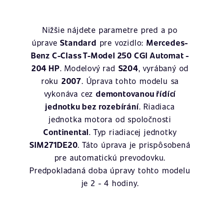
Nižšie nájdete parametre pred a po
úprave
Standard
pre vozidlo:
Mercedes-
Benz C-Class T-Model 250 CGI Automat -
204 HP
. Modelový rad
S204
, vyrábaný od
roku
2007
. Úprava tohto modelu sa
vykonáva cez
demontovanou řídící
jednotku bez rozebírání
. Riadiaca
jednotka motora od spoločnosti
Continental
. Typ riadiacej jednotky
SIM271DE20
. Táto úprava je prispôsobená
pre automatickú prevodovku.
Predpokladaná doba úpravy tohto modelu
je 2 - 4 hodiny.