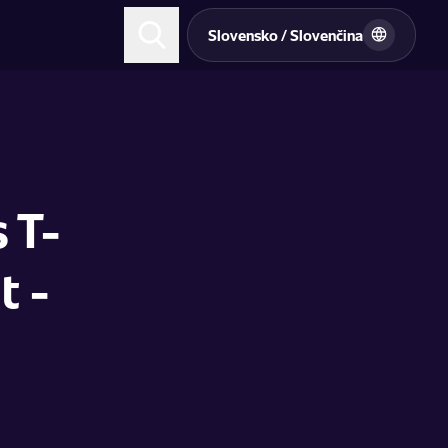
Slovensko / Slovenčina
 T-
t -