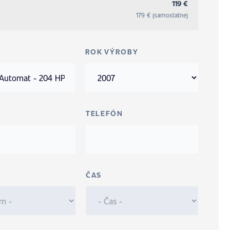
119 €
179 € (samostatne)
ROK VÝROBY
TELEFÓN
ČAS