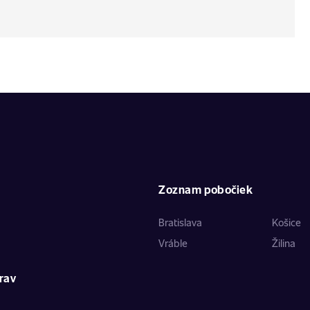
Zoznam pobočiek
Bratislava
Košice
Vráble
Žilina
rav