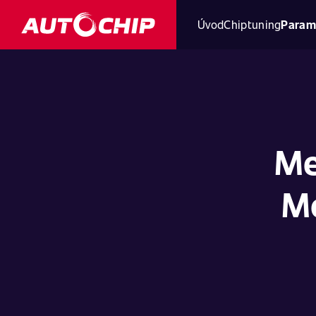
Úvod
Chiptuning
Param
Me
Mo