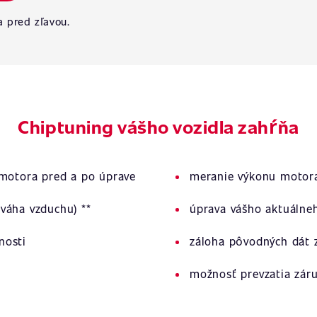
a pred zľavou.
Chiptuning vášho vozidla zahŕňa
 motora pred a po úprave
meranie výkonu motora
váha vzduchu) **
úprava vášho aktuálne
nosti
záloha pôvodných dát z
možnosť prevzatia zár