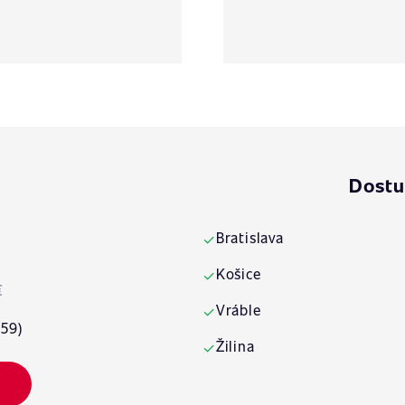
Dostu
Bratislava
✓
Košice
✓
€
Vráble
✓
:59)
Žilina
✓