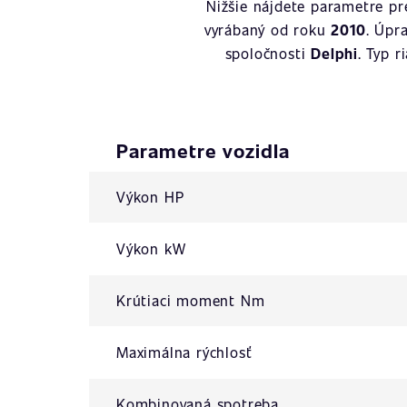
Nižšie nájdete parametre p
vyrábaný od roku
2010
. Úpr
spoločnosti
Delphi
. Typ r
Parametre vozidla
Výkon HP
Výkon kW
Krútiaci moment Nm
Maximálna rýchlosť
Kombinovaná spotreba