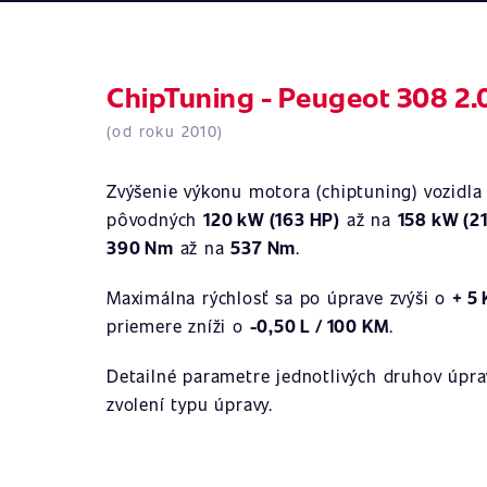
ChipTuning - Peugeot 308 2.0
(od roku 2010)
Zvýšenie výkonu motora (chiptuning) vozidl
pôvodných
120 kW (163 HP)
až na
158 kW (2
390 Nm
až na
537 Nm
.
Maximálna rýchlosť sa po úprave zvýši o
+ 5
priemere zníži o
-0,50 L / 100 KM
.
Detailné parametre jednotlivých druhov úprav
zvolení typu úpravy.