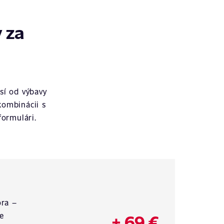
 za
sí od výbavy
kombinácii s
ormulári.
ora –
+ 69 €
me