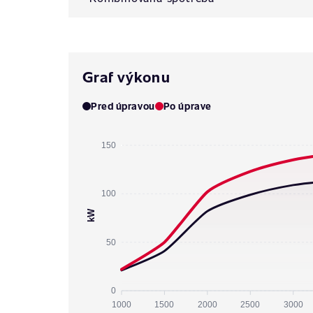
Graf výkonu
Pred úpravou
Po úprave
150
100
kW
50
0
1000
1500
2000
2500
3000