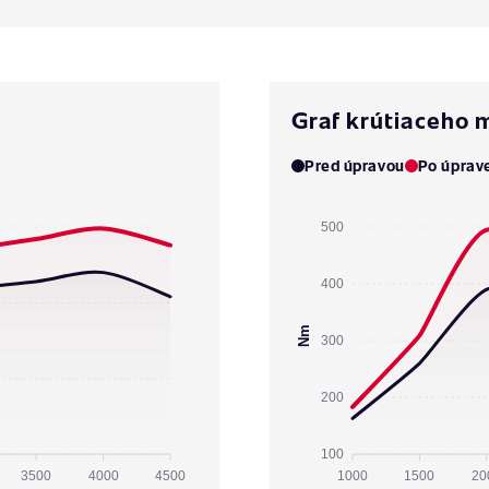
Graf krútiaceho
Pred úpravou
Po úprav
500
400
Nm
300
200
100
3500
4000
4500
1000
1500
20