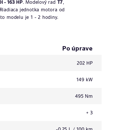
I - 163 HP
. Modelový rad
T7
,
 Riadiaca jednotka motora od
to modelu je 1 - 2 hodiny.
Po úprave
202 HP
149 kW
495 Nm
+ 3
-0,25 L / 100 km