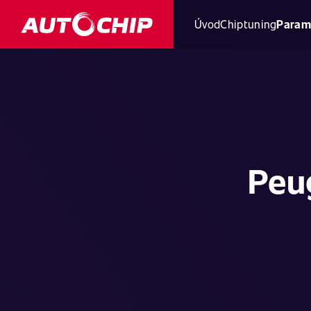
Úvod
Chiptuning
Param
Peug