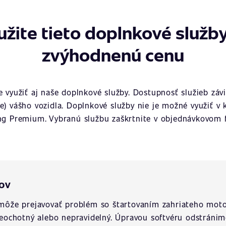
užite tieto doplnkové služby
zvýhodnenú cenu
využiť aj naše doplnkové služby. Dostupnosť služieb závi
ie) vášho vozidla. Doplnkové služby nie je možné využiť v 
ng Premium. Vybranú službu zaškrtnite v objednávkovom f
tov
a môže prejavovať problém so štartovaním zahriateho mot
 neochotný alebo nepravidelný. Úpravou softvéru odstráni