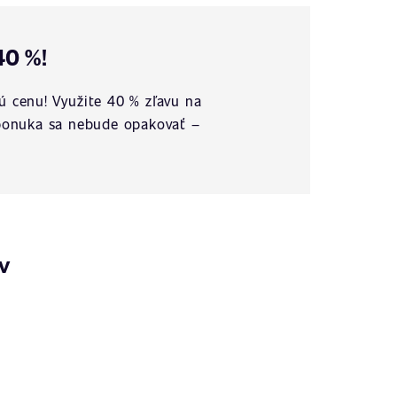
40 %!
ú cenu! Využite 40 % zľavu na
o ponuka sa nebude opakovať –
v