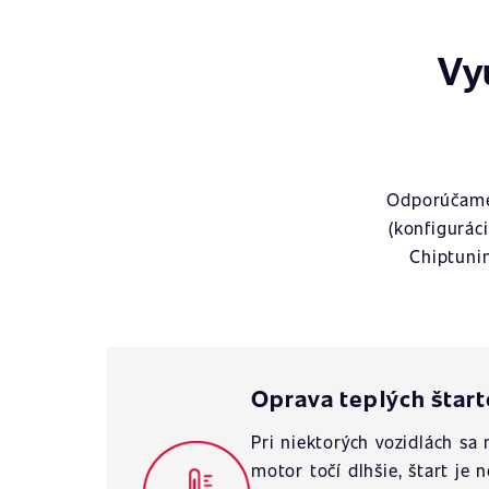
Vy
Odporúčame 
(konfigurác
Chiptuni
Oprava teplých štar
Pri niektorých vozidlách s
motor točí dlhšie, štart je