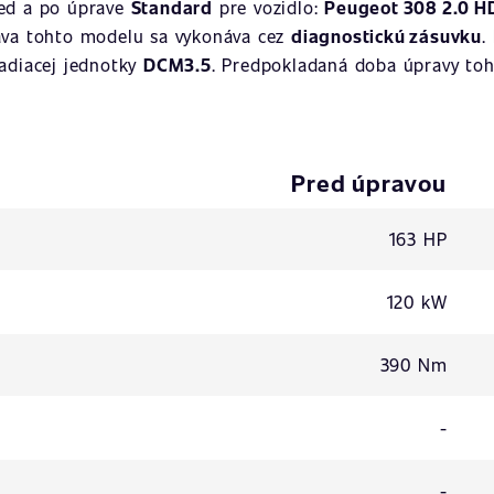
red a po úprave
Standard
pre vozidlo:
Peugeot 308 2.0 HD
ava tohto modelu sa vykonáva cez
diagnostickú zásuvku
.
iadiacej jednotky
DCM3.5
. Predpokladaná doba úpravy toh
Pred úpravou
163 HP
120 kW
390 Nm
-
-