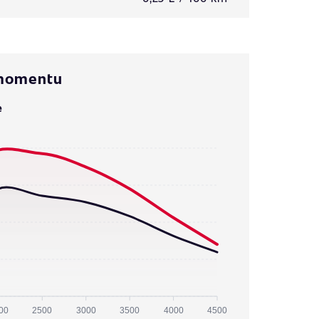
 momentu
e
00
2500
3000
3500
4000
4500