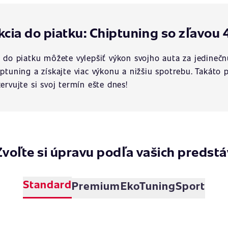
kcia do piatku: Chiptuning so zľavou 
a do piatku môžete vylepšiť výkon svojho auta za jedinečn
iptuning a získajte viac výkonu a nižšiu spotrebu. Takát
zervujte si svoj termín ešte dnes!
Zvoľte si úpravu podľa vašich predstá
Standard
Premium
EkoTuning
Sport