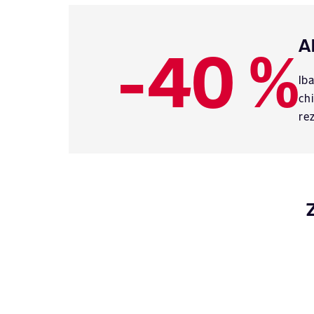
-40 %
A
Ib
ch
re