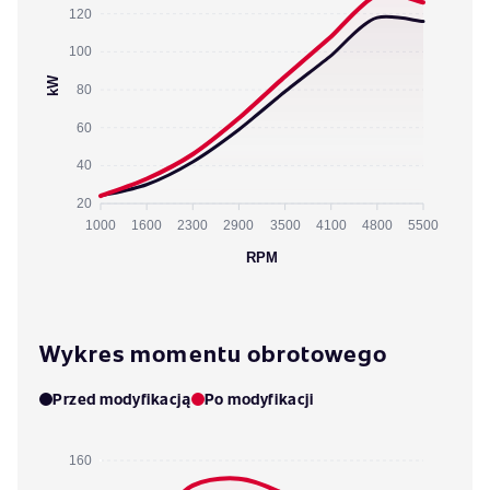
120
100
kW
80
60
40
20
1000
1600
2300
2900
3500
4100
4800
5500
RPM
Wykres momentu obrotowego
Przed modyfikacją
Po modyfikacji
160