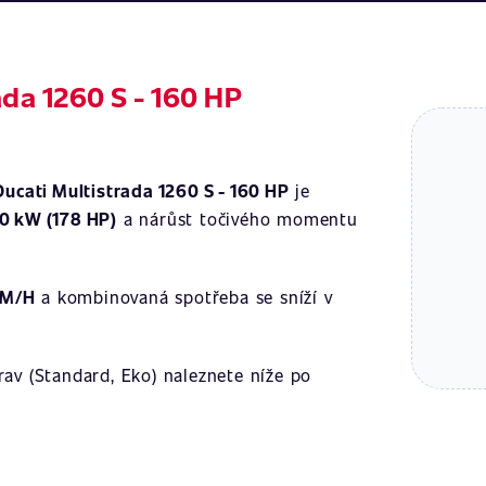
ada 1260 S - 160 HP
Ducati Multistrada 1260 S - 160 HP
je
0 kW (178 HP)
a nárůst točivého momentu
KM/H
a kombinovaná spotřeba se sníží v
av (Standard, Eko) naleznete níže po