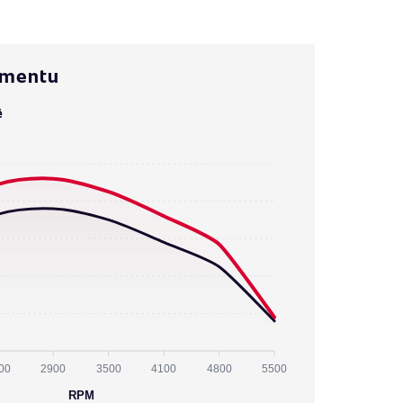
omentu
ě
00
2900
3500
4100
4800
5500
RPM