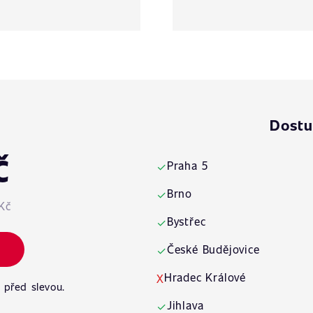
Dostu
č
Praha 5
✓
Brno
✓
Kč
Bystřec
✓
České Budějovice
✓
Hradec Králové
X
 před slevou.
Jihlava
✓