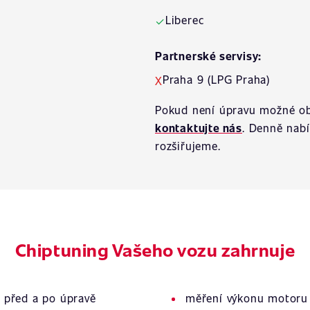
Liberec
✓
Partnerské servisy:
Praha 9 (LPG Praha)
X
Pokud není úpravu možné ob
kontaktujte nás
. Denně nab
rozšiřujeme.
Chiptuning Vašeho vozu zahrnuje
 před a po úpravě
měření výkonu motoru 