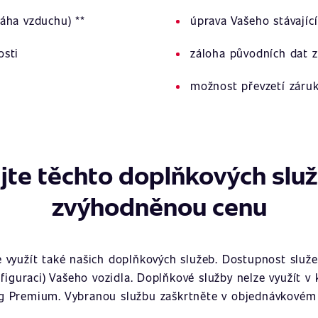
áha vzduchu) **
úprava Vašeho stávajíc
osti
záloha původních dat z
možnost převzetí záru
jte těchto doplňkových slu
zvýhodněnou cenu
využít také našich doplňkových služeb. Dostupnost služeb
figuraci) Vašeho vozidla. Doplňkové služby nelze využít v
g Premium. Vybranou službu zaškrtněte v objednávkovém 