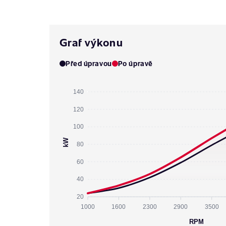
Graf výkonu
Před úpravou
Po úpravě
140
120
100
kW
80
60
40
20
1000
1600
2300
2900
3500
RPM