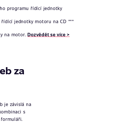
ího programu řídící jednotky
 řídící jednotky motoru na CD ***
ky na motor.
Dozvědět se více >
žeb za
 je závislá na
 kombinaci s
formuláři.