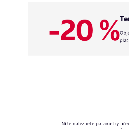
-20 %
Te
Obje
plat
Níže naleznete parametry př