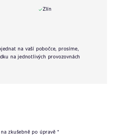
Zlín
✓
jednat na vaší pobočce, prosíme,
ídku na jednotlivých provozovnách
na zkušebně po úpravě *