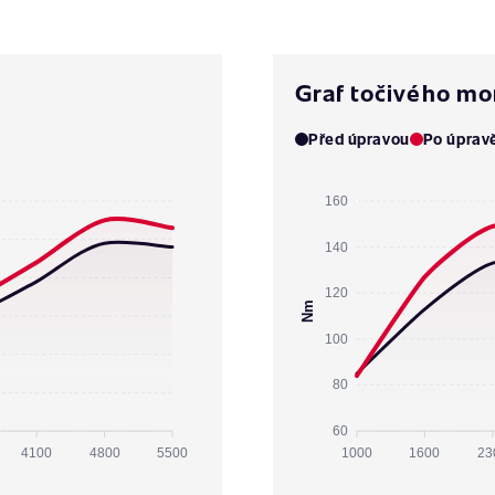
Graf točivého m
Před úpravou
Po úprav
160
140
120
Nm
100
80
60
4100
4800
5500
1000
1600
23