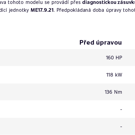
ava tohoto modelu se provádí přes
diagnostickou zásuvk
ídící jednotky
ME17.9.21
. Předpokládaná doba úpravy tohot
Před úpravou
160 HP
118 kW
136 Nm
-
-