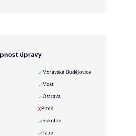
pnost úpravy
Moravské Budějovice
✓
Most
✓
Ostrava
✓
Plzeň
X
Sokolov
✓
Tábor
✓