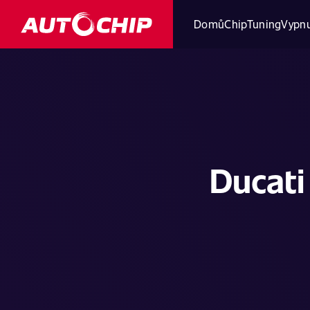
Domů
ChipTuning
Vypnu
Ducati