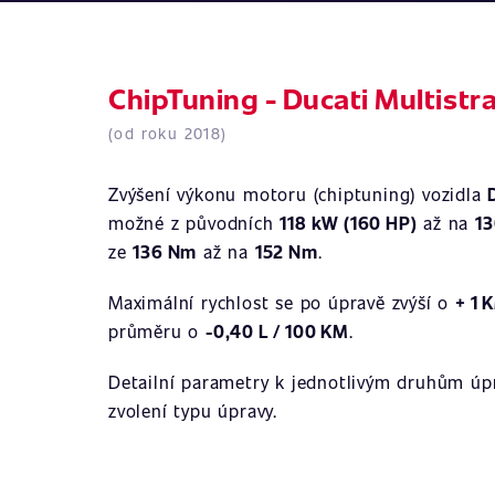
ChipTuning - Ducati Multistr
(od roku 2018)
Zvýšení výkonu motoru (chiptuning) vozidla
možné z původních
118 kW (160 HP)
až na
13
ze
136 Nm
až na
152 Nm
.
Maximální rychlost se po úpravě zvýší o
+ 1 
průměru o
-0,40 L / 100 KM
.
Detailní parametry k jednotlivým druhům úpr
zvolení typu úpravy.