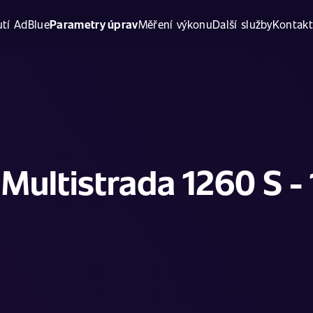
tí AdBlue
Parametry úprav
Měření výkonu
Další služby
Kontak
 Multistrada 1260 S -