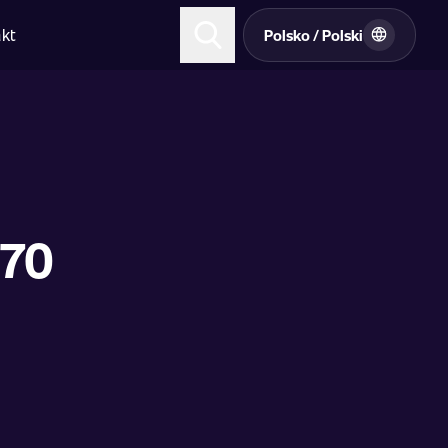
kt
Polsko / Polski
170