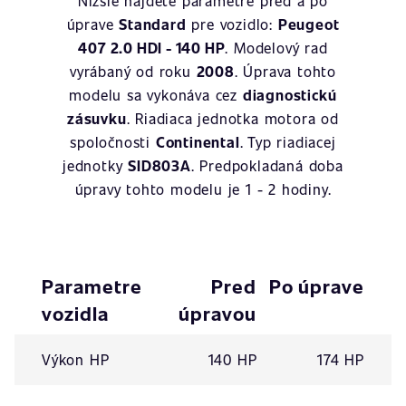
Nižšie nájdete parametre pred a po
úprave
Standard
pre vozidlo:
Peugeot
407 2.0 HDI - 140 HP
. Modelový rad
vyrábaný od roku
2008
. Úprava tohto
modelu sa vykonáva cez
diagnostickú
zásuvku
. Riadiaca jednotka motora od
spoločnosti
Continental
. Typ riadiacej
jednotky
SID803A
. Predpokladaná doba
úpravy tohto modelu je 1 - 2 hodiny.
Parametre
Pred
Po úprave
vozidla
úpravou
Výkon HP
140 HP
174 HP