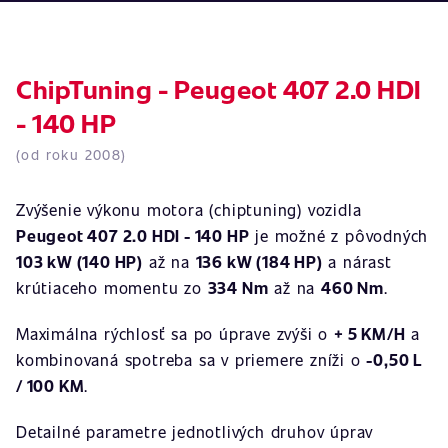
ChipTuning - Peugeot 407 2.0 HDI
- 140 HP
(od roku 2008)
Zvýšenie výkonu motora (chiptuning) vozidla
Peugeot 407 2.0 HDI - 140 HP
je možné z pôvodných
103 kW (140 HP)
až na
136 kW (184 HP)
a nárast
krútiaceho momentu zo
334 Nm
až na
460 Nm
.
Maximálna rýchlosť sa po úprave zvýši o
+ 5 KM/H
a
kombinovaná spotreba sa v priemere zníži o
-0,50 L
/ 100 KM
.
Detailné parametre jednotlivých druhov úprav