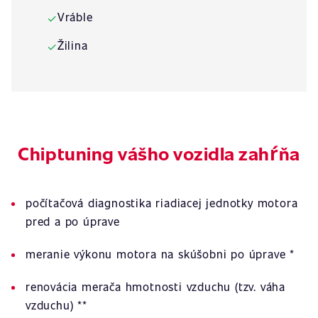
Vráble
✓
Žilina
✓
Chiptuning vášho vozidla zahŕňa
počítačová diagnostika riadiacej jednotky motora
pred a po úprave
meranie výkonu motora na skúšobni po úprave *
renovácia merača hmotnosti vzduchu (tzv. váha
vzduchu) **