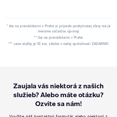
* iba na prevádzkarni v Prahe (v prípade poskytnutej zľavy nie je
meranie súčasťou úpravy)
** iba na prevádzkarni v Prahe
*** cena služby je 10 eur, záloha v našej spoločnosti ZADARMO
Zaujala vás niektorá z našich
služieb? Alebo máte otázku?
Ozvite sa nám!
Využite náš kontaktný formulár alebo niektorý z