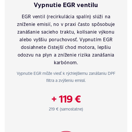
Vypnutie EGR ventilu
EGR ventil (recirkulácia spalín) slúži na
zníženie emisií, no v praxi často spôsobuje
zanášanie sacieho traktu, kolísanie výkonu
alebo vyššiu poruchovosť. Vypnutím EGR
dosiahnete čistejší chod motora, lepšiu
odozvu na plyn a zníženie rizika zanášania
karbónom.
Vypnutie EGR môže viesť k rýchlejšiemu zanášaniu DPF
filtra a zvýšeniu emisií.
+ 119 €
219 € (samostatne)