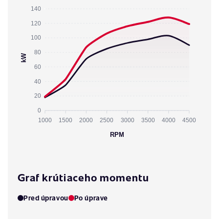
140
120
100
80
kW
60
40
20
0
1000
1500
2000
2500
3000
3500
4000
4500
RPM
Graf krútiaceho momentu
Pred úpravou
Po úprave