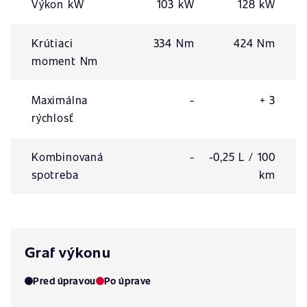
Výkon kW
103 kW
128 kW
Krútiaci
334 Nm
424 Nm
moment Nm
Maximálna
-
+ 3
rýchlosť
Kombinovaná
-
-0,25 L / 100
spotreba
km
Graf výkonu
Pred úpravou
Po úprave