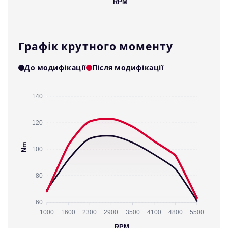
RPM
Графік крутного моменту
До модифікації
Після модифікації
140
120
Nm
100
80
60
1000
1600
2300
2900
3500
4100
4800
5500
RPM