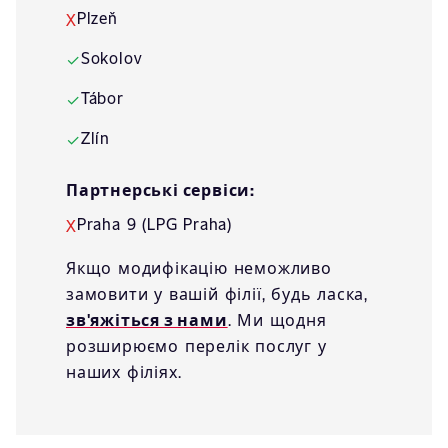
Plzeň
X
Sokolov
✓
Tábor
✓
Zlín
✓
Партнерські сервіси:
Praha 9 (LPG Praha)
X
Якщо модифікацію неможливо
замовити у вашій філії, будь ласка,
зв'яжіться з нами
. Ми щодня
розширюємо перелік послуг у
наших філіях.