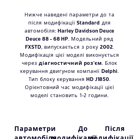
Нижче наведені параметри до та
після модифікації
Standard
для
автомобіля:
Harley Davidson Deuce
Deuce 88 - 68 HP
. Модельний ряд
FXSTD
, випускається з року
2002
.
Модифікація цієї моделі виконується
через
діагностичний роз'єм
. Блок
керування двигуном компанії
Delphi
.
Тип блоку керування
HD J1850
.
Орієнтовний час модифікації цієї
моделі становить 1-2 години.
Параметри
До
Після
автомобіля
модифікації
модифікації