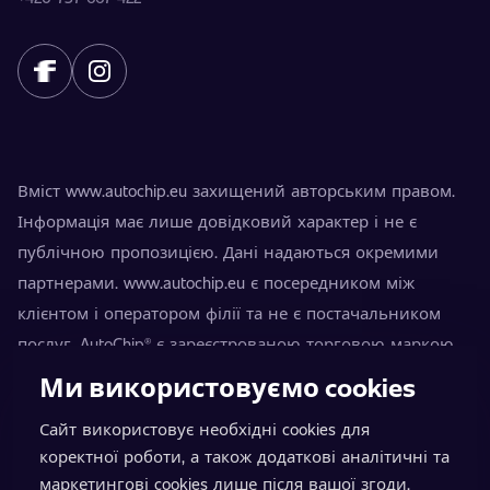
Вміст www.autochip.eu захищений авторським правом.
Інформація має лише довідковий характер і не є
публічною пропозицією. Дані надаються окремими
партнерами. www.autochip.eu є посередником між
клієнтом і оператором філії та не є постачальником
послуг. AutoChip® є зареєстрованою торговою маркою
Петра Кучери. Модифікації, не позначені як Premium,
Ми використовуємо cookies
можуть призвести до технічної непридатності
Сайт використовує необхідні cookies для
транспортного засобу для руху дорогами загального
коректної роботи, а також додаткові аналітичні та
користування. Точну інформацію завжди надає
маркетингові cookies лише після вашої згоди.