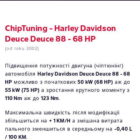
ChipTuning - Harley Davidson
Deuce Deuce 88 - 68 HP
(od roku 2002)
Підвищення потужності двигуна (чіптюнінг)
автомобіля
Harley Davidson Deuce Deuce 88 - 68
HP
можливо з початкових
50 kW (68 HP)
аж до
55 kW (75 HP)
а зростання крутного моменту з
110 Nm
аж до
123 Nm
.
Максимальна швидкість після модифікації
збільшиться на
+ 1 KM/H
а змішана витрата
пального зменшиться в середньому на
-0,40 L
/ 100 KM
.