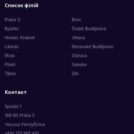
Список філій
Praha 5
Brno
Bystřec
České Budějovice
Hradec Králové
Jihlava
Liberec
Moravské Budějovice
Most
Ostrava
Plzeň
Sokolov
Tábor
Zlín
Контакт
Spodní 1
159 00 Praha 5
Чеська Республіка
+420 737 667 422