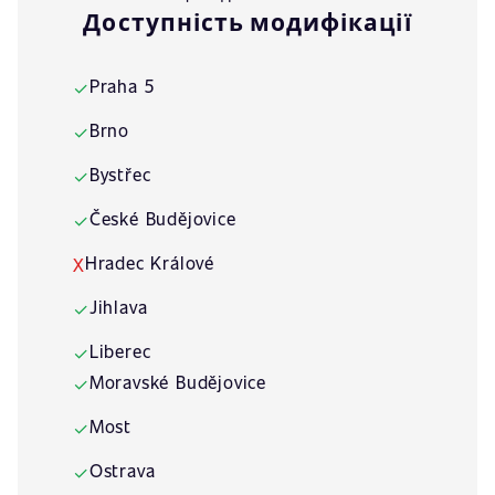
Доступність модифікації
Praha 5
✓
Brno
✓
Bystřec
✓
České Budějovice
✓
Hradec Králové
X
Jihlava
✓
Liberec
✓
Moravské Budějovice
✓
Most
✓
Ostrava
✓