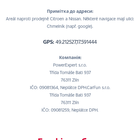
Примітка до адреси:
Areál naproti prodejně Citroen a Nissan. Některé navigace mají ulici:
Chmelník (např. google).
GPS:
49.212527,17.591444
Компанія:
PowerExpert s.r.o.
Třída Tomáše Bati 937
76311 Zlín
IČO: 09081364, Neplátce DPH.CarFun s.r.o.
Třída Tomáše Bati 937
76311 Zlín
IČO: 09081259, Neplátce DPH.