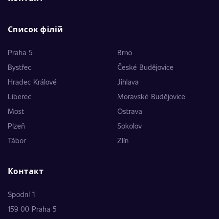
Список філій
Praha 5
Brno
Bystřec
České Budějovice
Hradec Králové
Jihlava
Liberec
Moravské Budějovice
Most
Ostrava
Plzeň
Sokolov
Tábor
Zlín
Контакт
Spodní 1
159 00 Praha 5