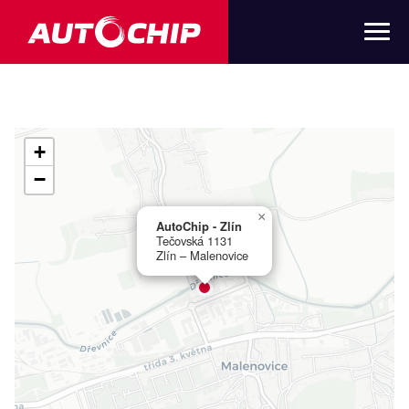
+
−
×
AutoChip - Zlín
Tečovská 1131
Zlín – Malenovice