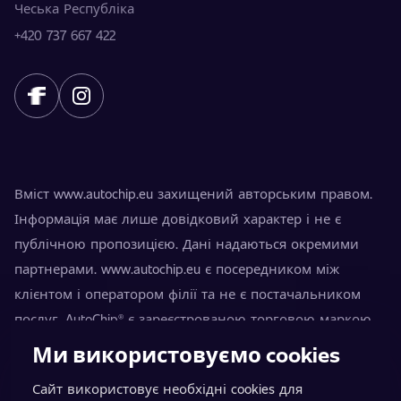
Чеська Республіка
+420 737 667 422
Вміст www.autochip.eu захищений авторським правом.
Інформація має лише довідковий характер і не є
публічною пропозицією. Дані надаються окремими
партнерами. www.autochip.eu є посередником між
клієнтом і оператором філії та не є постачальником
послуг. AutoChip® є зареєстрованою торговою маркою
Петра Кучери. Модифікації, не позначені як Premium,
Ми використовуємо cookies
можуть призвести до технічної непридатності
Сайт використовує необхідні cookies для
транспортного засобу для руху дорогами загального