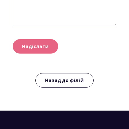
Надіслати
Назад до філій