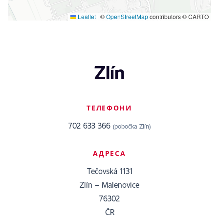
Leaflet
|
©
OpenStreetMap
contributors © CARTO
Zlín
ТЕЛЕФОНИ
702 633 366
(pobočka Zlín)
АДРЕСА
Tečovská 1131
Zlín – Malenovice
76302
ČR