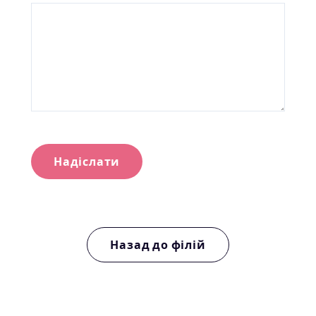
Надіслати
Назад до філій