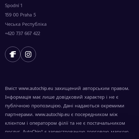
Spodní 1
159 00 Praha 5
Чеська Республіка
+420 737 667 422
Вміст www.autochip.eu захищений авторським правом.
Інформація має лише довідковий характер і не є
публічною пропозицією. Дані надаються окремими
партнерами. www.autochip.eu є посередником між
клієнтом і оператором філії та не є постачальником
послуг. AutoChip® є зареєстрованою торговою маркою