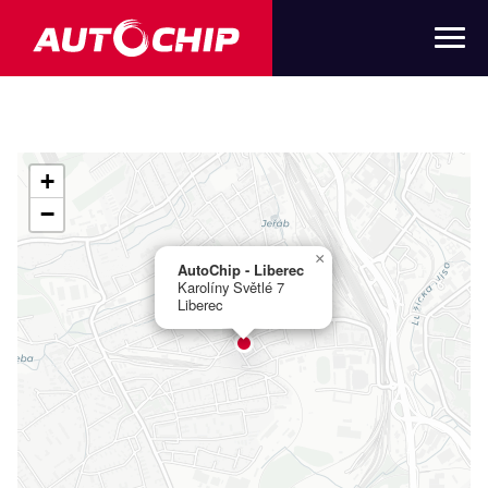
+
−
×
AutoChip - Liberec
Karolíny Světlé 7
Liberec