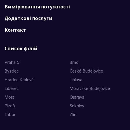
Вимірювання потужності
Додаткові послуги
Контакт
Список філій
Praha 5
Brno
Bystřec
České Budějovice
Hradec Králové
Jihlava
Liberec
Moravské Budějovice
Most
Ostrava
Plzeň
Sokolov
Tábor
Zlín