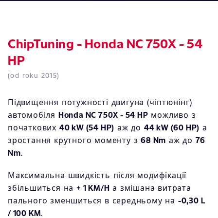
ChipTuning - Honda NC 750X - 54
HP
(od roku 2015)
Підвищення потужності двигуна (чіптюнінг)
автомобіля
Honda NC 750X - 54 HP
можливо з
початкових
40 kW (54 HP)
аж до
44 kW (60 HP)
а
зростання крутного моменту з
68 Nm
аж до
76
Nm
.
Максимальна швидкість після модифікації
збільшиться на
+ 1 KM/H
а змішана витрата
пального зменшиться в середньому на
-0,30 L
/ 100 KM
.