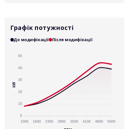
Графік потужності
До модифікації
Після модифікації
50
40
30
kW
20
10
0
1000
1600
2300
2900
3500
4100
4800
5500