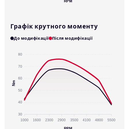
RPM
Графік крутного моменту
До модифікації
Після модифікації
80
70
60
Nm
50
40
30
1000
1600
2300
2900
3500
4100
4800
5500
RPM