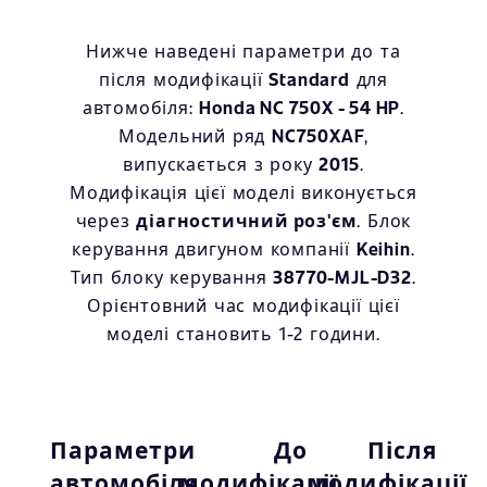
Нижче наведені параметри до та
після модифікації
Standard
для
автомобіля:
Honda NC 750X - 54 HP
.
Модельний ряд
NC750XAF
,
випускається з року
2015
.
Модифікація цієї моделі виконується
через
діагностичний роз'єм
. Блок
керування двигуном компанії
Keihin
.
Тип блоку керування
38770-MJL-D32
.
Орієнтовний час модифікації цієї
моделі становить 1-2 години.
Параметри
До
Після
автомобіля
модифікації
модифікації