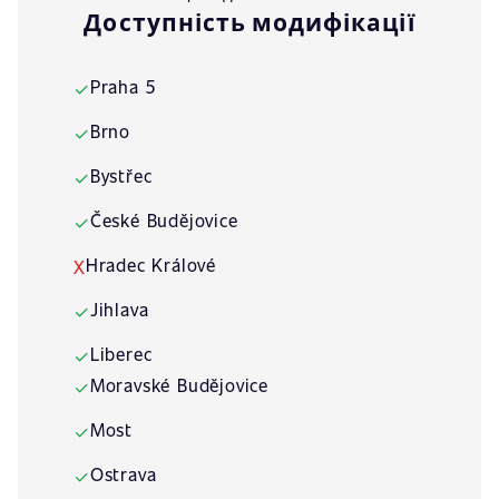
Доступність модифікації
Praha 5
✓
Brno
✓
Bystřec
✓
České Budějovice
✓
Hradec Králové
X
Jihlava
✓
Liberec
✓
Moravské Budějovice
✓
Most
✓
Ostrava
✓