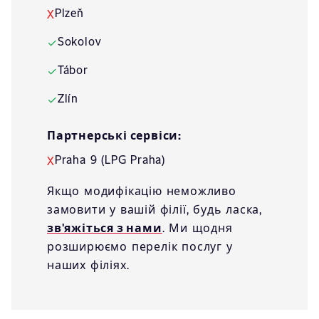
Plzeň
X
Sokolov
✓
Tábor
✓
Zlín
✓
Партнерські сервіси:
Praha 9 (LPG Praha)
X
Якщо модифікацію неможливо
замовити у вашій філії, будь ласка,
зв'яжіться з нами
. Ми щодня
розширюємо перелік послуг у
наших філіях.