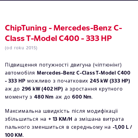
ChipTuning - Mercedes-Benz C-
Class T-Model C400 - 333 HP
(od roku 2015)
Підвищення потужності двигуна (чіптюнінг)
автомобіля
Mercedes-Benz C-Class T-Model C400
- 333 HP
можливо з початкових
245 kW (333 HP)
аж до
296 kW (402 HP)
а зростання крутного
моменту з
480 Nm
аж до
600 Nm
.
Максимальна швидкість після модифікації
збільшиться на
+ 13 KM/H
а змішана витрата
пального зменшиться в середньому на
-1,00 L /
100 KM
.