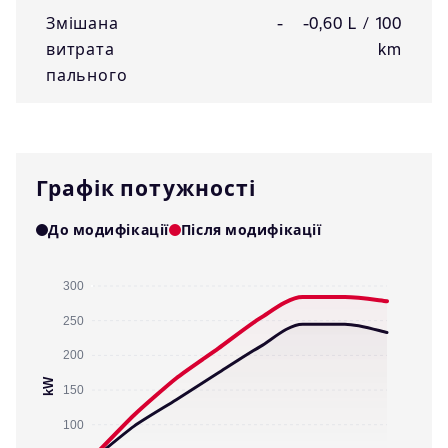
Змішана
-
-0,60 L / 100
витрата
km
пального
Графік потужності
До модифікації
Після модифікації
300
250
200
kW
150
100