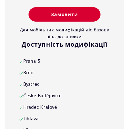
Замовити
Для мобільних модифікацій діє базова
ціна до знижки.
Доступність модифікації
Praha 5
✓
Brno
✓
Bystřec
✓
České Budějovice
✓
Hradec Králové
✓
Jihlava
✓