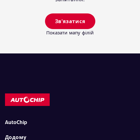
Зв'язатися
Показати мапу філій
AutoChip
Додому