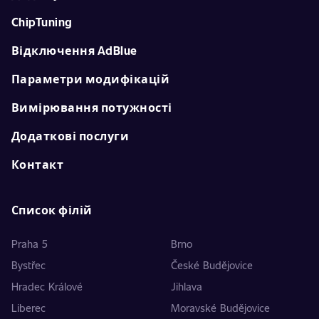
ChipTuning
Відключення AdBlue
Параметри модифікацій
Вимірювання потужності
Додаткові послуги
Контакт
Список філій
Praha 5
Brno
Bystřec
České Budějovice
Hradec Králové
Jihlava
Liberec
Moravské Budějovice