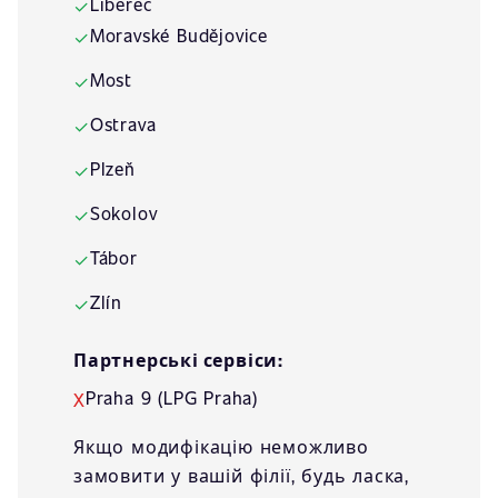
Liberec
✓
Moravské Budějovice
✓
Most
✓
Ostrava
✓
Plzeň
✓
Sokolov
✓
Tábor
✓
Zlín
✓
Партнерські сервіси:
Praha 9 (LPG Praha)
X
Якщо модифікацію неможливо
замовити у вашій філії, будь ласка,