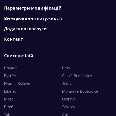
Параметри модифікацій
Вимірювання потужності
Додаткові послуги
Контакт
Список філій
Praha 5
Brno
Bystřec
České Budějovice
Hradec Králové
Jihlava
Liberec
Moravské Budějovice
Most
Ostrava
Plzeň
Sokolov
Tábor
Zlín