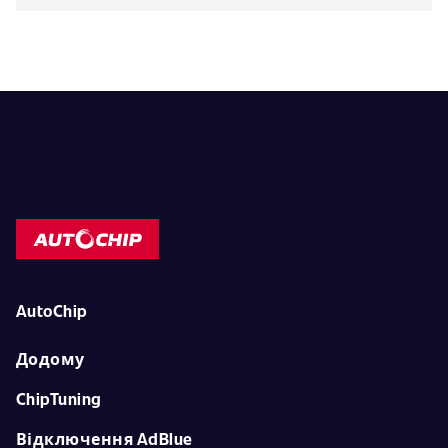
AutoChip
Додому
ChipTuning
Відключення AdBlue