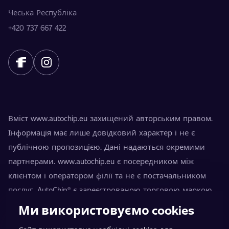
Чеська Республіка
+420 737 667 422
Вміст www.autochip.eu захищений авторським правом.
Інформація має лише довідковий характер і не є
публічною пропозицією. Дані надаються окремими
партнерами. www.autochip.eu є посередником між
клієнтом і оператором філії та не є постачальником
послуг. AutoChip® є зареєстрованою торговою маркою
Петра Кучери. Модифікації, не позначені як Premium,
Ми використовуємо cookies
можуть призвести до технічної непридатності