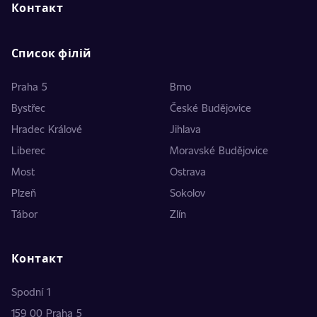
Контакт
Список філій
Praha 5
Brno
Bystřec
České Budějovice
Hradec Králové
Jihlava
Liberec
Moravské Budějovice
Most
Ostrava
Plzeň
Sokolov
Tábor
Zlín
Контакт
Spodní 1
159 00 Praha 5