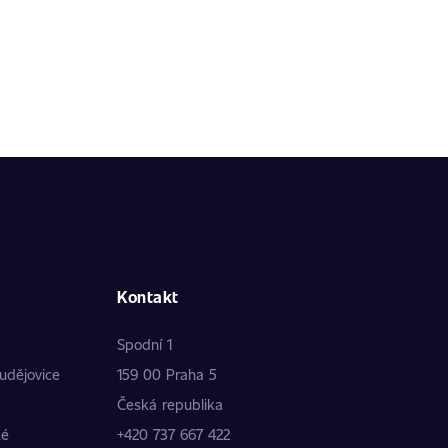
Kontakt
Spodní 1
udějovice
159 00 Praha 5
Česká republika
ké
+420 737 667 422