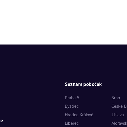
Seznam poboček
Praha 5
Brno
Bystřec
České B
Hradec Králové
Jihlava
ue
Liberec
Moravs