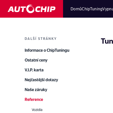
Domů
ChipTuning
Vypnu
Tun
DALŠÍ STRÁNKY
Informace o ChipTuningu
Ostatní ceny
V.I.P. karta
Nejčastější dotazy
Naše záruky
Reference
Vozidla