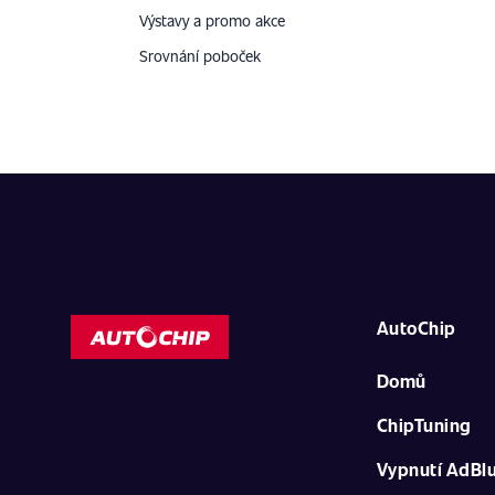
Výstavy a promo akce
Srovnání poboček
AutoChip
Domů
ChipTuning
Vypnutí AdBl