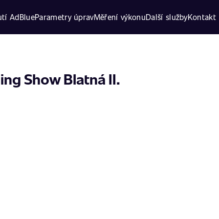
tí AdBlue
Parametry úprav
Měření výkonu
Další služby
Kontakt
ing Show Blatná II.